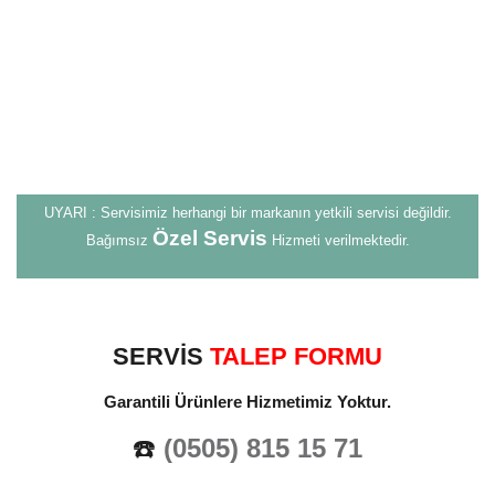
UYARI : Servisimiz herhangi bir markanın yetkili servisi değildir.
Özel Servis
Bağımsız
Hizmeti verilmektedir.
SERVİS
TALEP FORMU
Garantili Ürünlere Hizmetimiz Yoktur.
☎️
(0505) 815 15 71