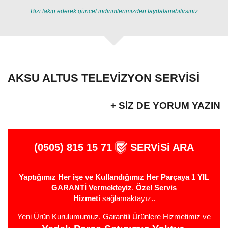
Bizi takip ederek güncel indirimlerimizden faydalanabilirsiniz
AKSU ALTUS TELEVIZYON SERVISI
+ SIZ DE YORUM YAZIN
(0505) 815 15 71
SERViSi ARA
Yaptığımız Her işe ve Kullandığımız Her Parçaya 1 YIL
GARANTİ Vermekteyiz
.
Özel Servis
Hizmeti
sağlamaktayız..
Yeni Ürün Kurulumumuz, Garantili Ürünlere Hizmetimiz ve