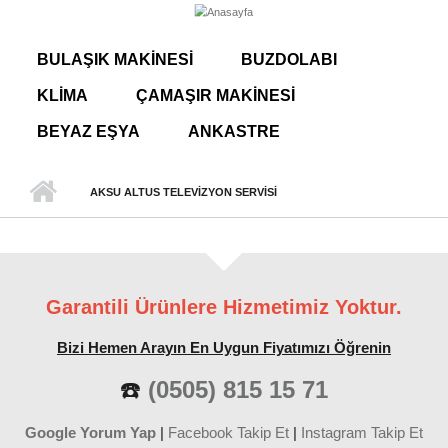
Ana içeriğe atla
ANA MENÜ
BULAŞIK MAKINESI
BUZDOLABI
KLIMA
ÇAMAŞIR MAKINESI
BEYAZ EŞYA
ANKASTRE
AKSU ALTUS TELEVIZYON SERVISI
Garantili Ürünlere Hizmetimiz Yoktur.
Bizi Hemen Arayın En Uygun Fiyatımızı Öğrenin
☎️
(0505) 815 15 71
Google Yorum Yap
|
Facebook Takip Et
|
Instagram Takip Et