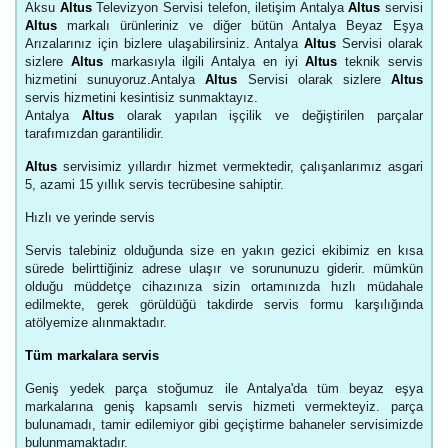
Aksu
Altus
Televizyon Servisi telefon, iletişim Antalya
Altus
servisi
Altus
markalı ürünleriniz ve diğer bütün Antalya Beyaz Eşya
Arızalarınız için bizlere ulaşabilirsiniz. Antalya
Altus
Servisi olarak
sizlere
Altus
markasıyla ilgili Antalya en iyi
Altus
teknik servis
hizmetini sunuyoruz.Antalya
Altus
Servisi olarak sizlere
Altus
servis hizmetini kesintisiz sunmaktayız.
Antalya
Altus
olarak yapılan işçilik ve değiştirilen parçalar
tarafımızdan garantilidir.
Altus
servisimiz yıllardır hizmet vermektedir, çalışanlarımız asgari
5, azami 15 yıllık servis tecrübesine sahiptir.
Hızlı ve yerinde servis
Servis talebiniz olduğunda size en yakın gezici ekibimiz en kısa
sürede belirttiğiniz adrese ulaşır ve sorununuzu giderir. mümkün
olduğu müddetçe cihazınıza sizin ortamınızda hızlı müdahale
edilmekte, gerek görüldüğü takdirde servis formu karşılığında
atölyemize alınmaktadır.
Tüm markalara servis
Geniş yedek parça stoğumuz ile Antalya'da tüm beyaz eşya
markalarına geniş kapsamlı servis hizmeti vermekteyiz. parça
bulunamadı, tamir edilemiyor gibi geçiştirme bahaneler servisimizde
bulunmamaktadır.