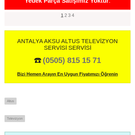
Yedek Parça Satışımız Yoktur
.
1
2
3
4
ANTALYA AKSU ALTUS TELEVIZYON
SERVISI SERVISI
☎️
(0505) 815 15 71
Bizi Hemen Arayın En Uygun Fiyatımızı Öğrenin
Altus
Televizyon