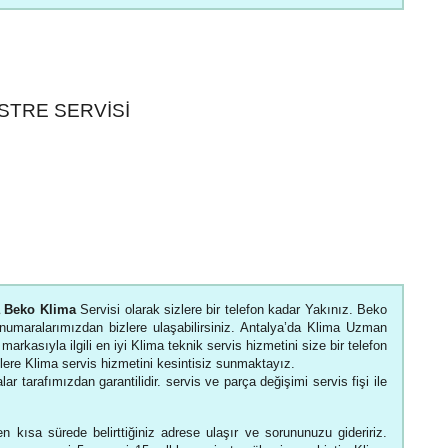
STRE SERVISI
a Beko Klima
Servisi olarak sizlere bir telefon kadar Yakınız. Beko
t numaralarımızdan bizlere ulaşabilirsiniz. Antalya’da Klima Uzman
markasıyla ilgili en iyi Klima teknik servis hizmetini size bir telefon
zlere Klima servis hizmetini kesintisiz sunmaktayız.
lar tarafımızdan garantilidir. servis ve parça değişimi servis fişi ile
n kısa sürede belirttiğiniz adrese ulaşır ve sorununuzu gideririz.