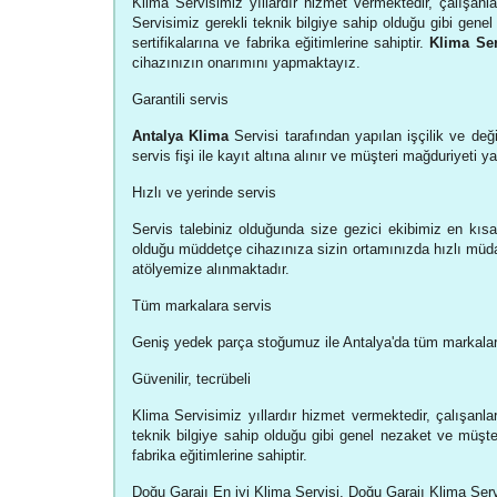
Klima Servisimiz yıllardır hizmet vermektedir, çalışanla
Servisimiz gerekli teknik bilgiye sahip olduğu gibi genel
sertifikalarına ve fabrika eğitimlerine sahiptir.
Klima Ser
cihazınızın onarımını yapmaktayız.
Garantili servis
Antalya Klima
Servisi tarafından yapılan işçilik ve deği
servis fişi ile kayıt altına alınır ve müşteri mağduriyeti 
Hızlı ve yerinde servis
Servis talebiniz olduğunda size gezici ekibimiz en kısa
olduğu müddetçe cihazınıza sizin ortamınızda hızlı müda
atölyemize alınmaktadır.
Tüm markalara servis
Geniş yedek parça stoğumuz ile Antalya'da tüm markalar
Güvenilir, tecrübeli
Klima Servisimiz yıllardır hizmet vermektedir, çalışanla
teknik bilgiye sahip olduğu gibi genel nezaket ve müşteri
fabrika eğitimlerine sahiptir.
Doğu Garajı En iyi Klima Servisi, Doğu Garajı Klima Ser