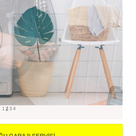
1
2
3
4
ĞU GARAJI SERVISI