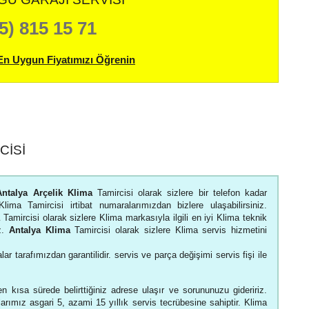
5) 815 15 71
En Uygun Fiyatımızı Öğrenin
CISI
Antalya Arçelik Klima
Tamircisi olarak sizlere bir telefon kadar
lima Tamircisi irtibat numaralarımızdan bizlere ulaşabilirsiniz.
Tamircisi olarak sizlere Klima markasıyla ilgili en iyi Klima teknik
uz.
Antalya Klima
Tamircisi olarak sizlere Klima servis hizmetini
lar tarafımızdan garantilidir. servis ve parça değişimi servis fişi ile
n kısa sürede belirttiğiniz adrese ulaşır ve sorununuzu gideririz.
larımız asgari 5, azami 15 yıllık servis tecrübesine sahiptir. Klima