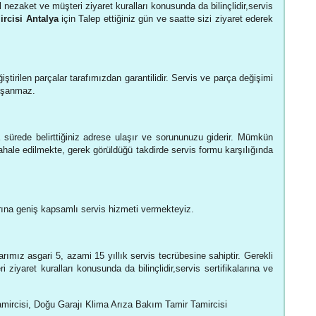
l nezaket ve müşteri ziyaret kuralları konusunda da bilinçlidir,servis
rcisi Antalya
için Talep ettiğiniz gün ve saatte sizi ziyaret ederek
iştirilen parçalar tarafımızdan garantilidir. Servis ve parça değişimi
yaşanmaz.
 sürede belirttiğiniz adrese ulaşır ve sorununuzu giderir. Mümkün
hale edilmekte, gerek görüldüğü takdirde servis formu karşılığında
ına geniş kapsamlı servis hizmeti vermekteyiz.
arımız asgari 5, azami 15 yıllık servis tecrübesine sahiptir. Gerekli
 ziyaret kuralları konusunda da bilinçlidir,servis sertifikalarına ve
amircisi, Doğu Garajı Klima Arıza Bakım Tamir Tamircisi