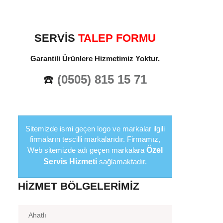
SERVİS
TALEP FORMU
Garantili Ürünlere Hizmetimiz Yoktur.
☎️
(0505) 815 15 71
Sitemizde ismi geçen logo ve markalar ilgili
firmaların tescilli markalarıdır. Firmamız,
Web sitemizde adı geçen markalara
Özel
Servis Hizmeti
sağlamaktadır.
HIZMET BÖLGELERIMIZ
Ahatlı