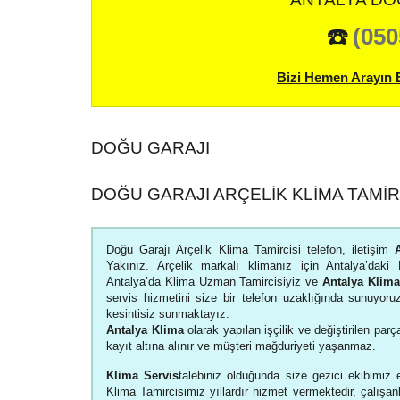
☎️
(050
Bizi Hemen Arayın 
DOĞU GARAJI
DOĞU GARAJI ARÇELIK KLIMA TAMIR
Doğu Garajı Arçelik Klima Tamircisi telefon, iletişim
Yakınız. Arçelik markalı klimanız için Antalya’daki K
Antalya’da Klima Uzman Tamircisiyiz ve
Antalya Klima
servis hizmetini size bir telefon uzaklığında sunuyor
kesintisiz sunmaktayız.
Antalya Klima
olarak yapılan işçilik ve değiştirilen parça
kayıt altına alınır ve müşteri mağduriyeti yaşanmaz.
Klima Servis
talebiniz olduğunda size gezici ekibimiz e
Klima Tamircisimiz yıllardır hizmet vermektedir, çalışan