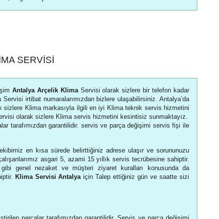
IMA SERVISI
tişim
Antalya Arçelik Klima
Servisi olarak sizlere bir telefon kadar
 Servisi irtibat numaralarımızdan bizlere ulaşabilirsiniz. Antalya’da
 sizlere Klima markasıyla ilgili en iyi Klima teknik servis hizmetini
rvisi olarak sizlere Klima servis hizmetini kesintisiz sunmaktayız.
lar tarafımızdan garantilidir. servis ve parça değişimi servis fişi ile
ekibimiz en kısa sürede belirttiğiniz adrese ulaşır ve sorununuzu
çalışanlarımız asgari 5, azami 15 yıllık servis tecrübesine sahiptir.
u gibi genel nezaket ve müşteri ziyaret kuralları konusunda da
iptir.
Klima Servisi Antalya
için Talep ettiğiniz gün ve saatte sizi
ştirilen parçalar tarafımızdan garantilidir. Servis ve parça değişimi