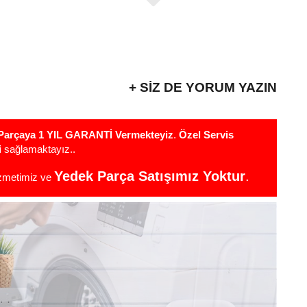
+ SIZ DE YORUM YAZIN
r Parçaya 1 YIL GARANTİ Vermekteyiz
.
Özel Servis
i
sağlamaktayız..
Yedek Parça Satışımız Yoktur
.
izmetimiz ve