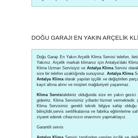
DOĞU GARAJI EN YAKIN ARÇELIK KL
Doğu Garajı En Yakın Arçelik Klima Servisi telefon, ile
Yakınız. Arçelik markalı klimanız için Antalya’daki Klima
Klima Uzman Servisiyiz ve
Antalya Klima
Servisi olarak
size bir telefon uzaklığında sunuyoruz.
Antalya Klima
Se
Antalya Klima
olarak yapılan işçilik ve değiştirilen parça
kayıt altına alınır ve müşteri mağduriyeti yaşanmaz.
Klima Servis
talebiniz olduğunda size en yakın gezici 
gideririz. Klima Servisimiz yıllardır hizmet vermektedir, 
Klima Servisimiz gerekli teknik bilgiye sahip olduğ
bilinçlidir,servis sertifikalarına ve fabrika eğitimlerine sah
ziyaret ederek cihazınızın onarımını yapmaktayız.
Garantili servis
Antalya Klima
Servisi tarafından yapılan işçilik ve deği