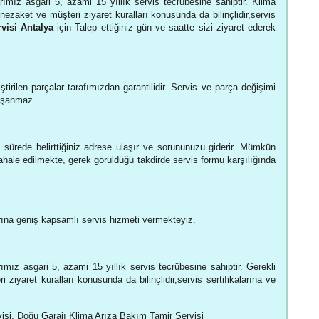
rımız asgari 5, azami 15 yıllık servis tecrübesine sahiptir. Klima
 nezaket ve müşteri ziyaret kuralları konusunda da bilinçlidir,servis
visi Antalya
için Talep ettiğiniz gün ve saatte sizi ziyaret ederek
ştirilen parçalar tarafımızdan garantilidir. Servis ve parça değişimi
yaşanmaz.
 sürede belirttiğiniz adrese ulaşır ve sorununuzu giderir. Mümkün
hale edilmekte, gerek görüldüğü takdirde servis formu karşılığında
ına geniş kapsamlı servis hizmeti vermekteyiz.
rımız asgari 5, azami 15 yıllık servis tecrübesine sahiptir. Gerekli
 ziyaret kuralları konusunda da bilinçlidir,servis sertifikalarına ve
visi, Doğu Garajı Klima Arıza Bakım Tamir Servisi