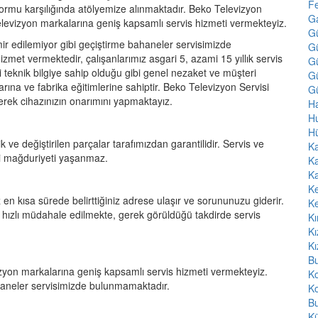
F
ormu karşılığında atölyemize alınmaktadır. Beko Televizyon
Ga
levizyon markalarına geniş kapsamlı servis hizmeti vermekteyiz.
G
r edilemiyor gibi geçiştirme bahaneler servisimizde
G
zmet vermektedir, çalışanlarımız asgari 5, azami 15 yıllık servis
G
i teknik bilgiye sahip olduğu gibi genel nezaket ve müşteri
Gü
alarına ve fabrika eğitimlerine sahiptir. Beko Televizyon Servisi
Gü
ederek cihazınızın onarımını yapmaktayız.
Ha
H
H
k ve değiştirilen parçalar tarafımızdan garantilidir. Servis ve
Ka
teri mağduriyeti yaşanmaz.
Ka
Ka
K
 en kısa sürede belirttiğiniz adrese ulaşır ve sorununuzu giderir.
K
hızlı müdahale edilmekte, gerek görüldüğü takdirde servis
Kı
Kı
Kı
Bu
yon markalarına geniş kapsamlı servis hizmeti vermekteyiz.
K
haneler servisimizde bulunmamaktadır.
Ko
Bu
Kü