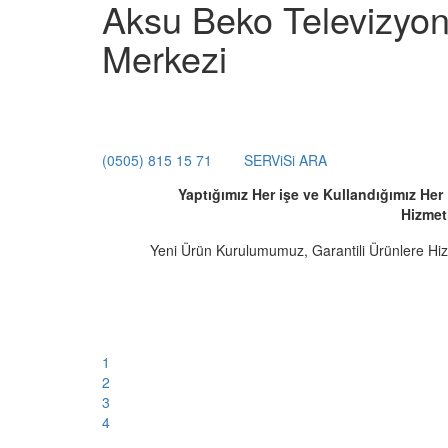
Aksu Beko Televizyon 
Merkezi
(0505) 815 15 71
SERViSi ARA
Yaptığımız Her işe ve Kullandığımız He
Hizmet
Yeni Ürün Kurulumumuz, Garantili Ürünlere Hi
1
2
3
4