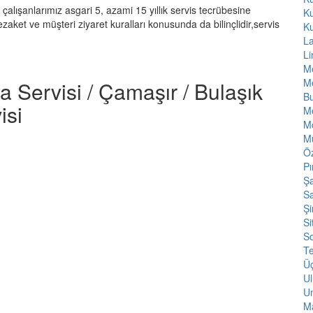
 çalışanlarımız asgari 5, azami 15 yıllık servis tecrübesine
K
nezaket ve müşteri ziyaret kuralları konusunda da bilinçlidir,servis
K
L
L
Me
Me
a Servisi / Çamaşır / Bulaşık
Bu
isi
M
Mo
M
Öz
Pı
Şa
Sa
Şi
Si
S
T
Ü
Ul
Un
Ma