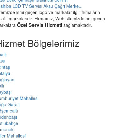
shiba LCD TV Servisi Aksu Çağrı Merke...
temizde ismi geçen logo ve markalar ilgili firmaların
scilli markalarıdır. Firmamız, Web sitemizde adı geçen
Özel Servis Hizmeti
arkalara
sağlamaktadır.
Hizmet Bölgelerimiz
atlı
ksu
tıntaş
talya
ağlayan
llı
aybaşı
mhuriyet Mahallesi
ğu Garajı
öşemealtı
üdenbaşı
utlubahçe
rmenek
iler Mahallesi