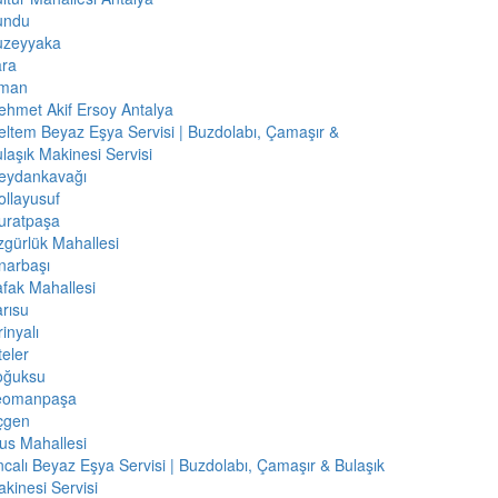
undu
uzeyyaka
ara
iman
hmet Akif Ersoy Antalya
ltem Beyaz Eşya Servisi | Buzdolabı, Çamaşır &
laşık Makinesi Servisi
eydankavağı
llayusuf
uratpaşa
gürlük Mahallesi
narbaşı
fak Mahallesi
rısu
rinyalı
teler
oğuksu
eomanpaşa
çgen
us Mahallesi
calı Beyaz Eşya Servisi | Buzdolabı, Çamaşır & Bulaşık
kinesi Servisi