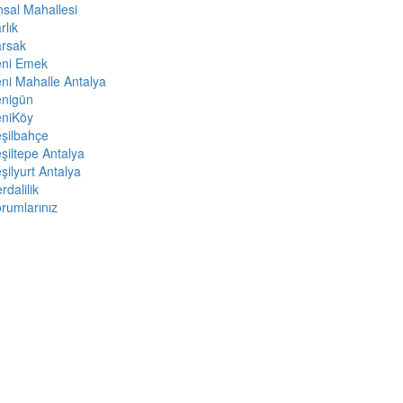
sal Mahallesi
rlık
arsak
eni Emek
ni Mahalle Antalya
enigün
eniKöy
şilbahçe
şiltepe Antalya
şilyurt Antalya
rdalilik
rumlarınız