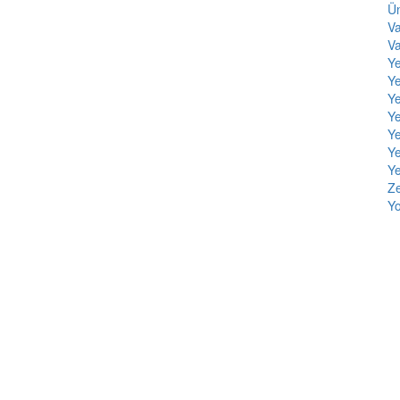
Ün
Va
V
Y
Ye
Y
Y
Ye
Ye
Ye
Ze
Yo