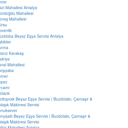
ener
zi Mahallesi Antalya
ündoğdu Mahallesi
üneş Mahallesi
ürsu
venlik
zeloba Beyaz Eşya Servisi Antalya
bibler
urma
üsnü Karakaş
driye
nal Mahallesi
rşıyaka
emer
epez
rcami
zılarık
zıltoprak Beyaz Eşya Servisi | Buzdolabı, Çamaşır &
laşık Makinesi Servisi
onuksever
nyaaltı Beyaz Eşya Servisi | Buzdolabı, Çamaşır &
laşık Makinesi Servisi
ltür Mahallesi Antalya