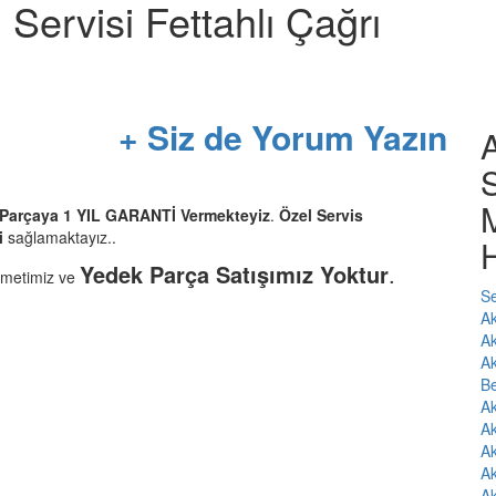
Servisi Fettahlı Çağrı
+ Siz de Yorum Yazın
S
M
r Parçaya 1 YIL GARANTİ Vermekteyiz
.
Özel Servis
i
sağlamaktayız..
H
Yedek Parça Satışımız Yoktur
.
zmetimiz ve
Se
Ak
Ak
Ak
Be
Ak
Ak
Ak
Ak
Ak