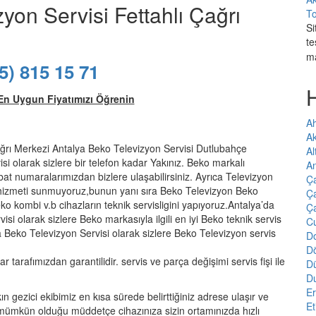
yon Servisi Fettahlı Çağrı
To
Si
te
m
5) 815 15 71
En Uygun Fiyatımızı Öğrenin
Ah
A
ğrı Merkezi Antalya Beko Televizyon Servisi Dutlubahçe
Al
isi olarak sizlere bir telefon kadar Yakınız. Beko markalı
An
ibat numaralarımızdan bizlere ulaşabilirsiniz. Ayrıca Televizyon
Ç
 hizmeti sunmuyoruz,bunun yanı sıra Beko Televizyon Beko
Ça
 kombi v.b cihazların teknik servisligini yapıyoruz.Antalya’da
Ç
i olarak sizlere Beko markasıyla ilgili en iyi Beko teknik servis
Cu
a Beko Televizyon Servisi olarak sizlere Beko Televizyon servis
Do
D
r tarafımızdan garantilidir. servis ve parça değişimi servis fişi ile
D
D
E
 gezici ekibimiz en kısa sürede belirttiğiniz adrese ulaşır ve
Et
 mümkün olduğu müddetçe cihazınıza sizin ortamınızda hızlı