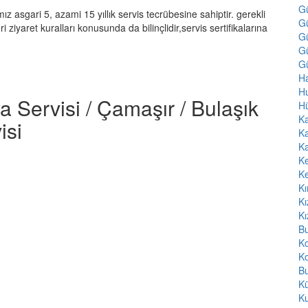
G
mız asgari 5, azami 15 yıllık servis tecrübesine sahiptir. gerekli
G
 ziyaret kuralları konusunda da bilinçlidir,servis sertifikalarına
G
Gü
Gü
Ha
H
a Servisi / Çamaşır / Bulaşık
H
Ka
isi
Ka
Ka
K
K
Kı
Kı
Kı
Bu
K
Ko
Bu
Kü
K