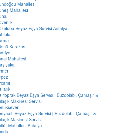
ündoğdu Mahallesi
üneş Mahallesi
ürsu
venlik
zeloba Beyaz Eşya Servisi Antalya
bibler
urma
üsnü Karakaş
driye
nal Mahallesi
rşıyaka
emer
epez
rcami
zılarık
zıltoprak Beyaz Eşya Servisi | Buzdolabı, Çamaşır &
laşık Makinesi Servisi
onuksever
nyaaltı Beyaz Eşya Servisi | Buzdolabı, Çamaşır &
laşık Makinesi Servisi
ltür Mahallesi Antalya
undu