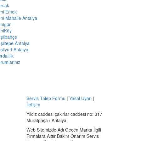
arsak
eni Emek
ni Mahalle Antalya
enigün
eniKöy
şilbahçe
şiltepe Antalya
şilyurt Antalya
rdalilik
rumlarınız
Servis Talep Formu
|
Yasal Uyarı
|
İletişim
Yıldız caddesi çakırlar caddesi no: 317
Muratpaşa / Antalya
Web Sitemizde Adı Gecen Marka İlgili
Firmalara Aittir Bakım Onarım Servis