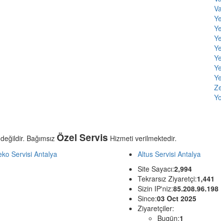
V
Y
Ye
Y
Y
Ye
Ye
Ye
Ze
Yo
Özel Servis
 değildir. Bağımsız
Hizmeti verilmektedir.
ko Servisi Antalya
Altus Servisi Antalya
Site Sayacı:
2,994
Tekrarsız Ziyaretçi:
1,441
Sizin IP'niz:
85.208.96.198
Since:
03 Oct 2025
Ziyaretçiler:
Bugün:
1