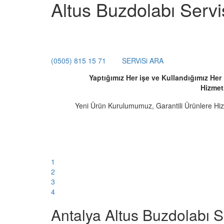
Altus Buzdolabı Servi
(0505) 815 15 71
SERViSi ARA
Yaptığımız Her işe ve Kullandığımız He
Hizmet
Yeni Ürün Kurulumumuz, Garantili Ürünlere Hi
1
2
3
4
Antalya Altus Buzdolabı Se