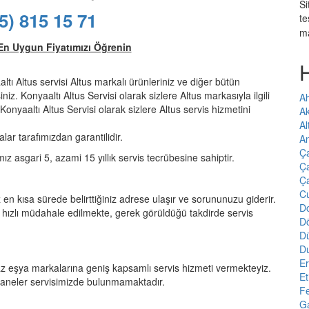
Si
5) 815 15 71
te
m
En Uygun Fiyatımızı Öğrenin
altı Altus servisi Altus markalı ürünleriniz ve diğer bütün
niz. Konyaaltı Altus Servisi olarak sizlere Altus markasıyla ilgili
Ah
Konyaaltı Altus Servisi olarak sizlere Altus servis hizmetini
A
Al
alar tarafımızdan garantilidir.
An
Ç
mız asgari 5, azami 15 yıllık servis tecrübesine sahiptir.
Ça
Ç
Cu
 en kısa sürede belirttiğiniz adrese ulaşır ve sorununuzu giderir.
Do
hızlı müdahale edilmekte, gerek görüldüğü takdirde servis
D
D
D
E
z eşya markalarına geniş kapsamlı servis hizmeti vermekteyiz.
Et
haneler servisimizde bulunmamaktadır.
F
Ga