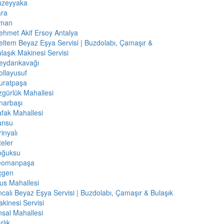
uzeyyaka
ara
iman
hmet Akif Ersoy Antalya
ltem Beyaz Eşya Servisi | Buzdolabı, Çamaşır &
laşık Makinesi Servisi
eydankavağı
llayusuf
uratpaşa
gürlük Mahallesi
narbaşı
fak Mahallesi
rısu
rinyalı
teler
oğuksu
eomanpaşa
çgen
us Mahallesi
calı Beyaz Eşya Servisi | Buzdolabı, Çamaşır & Bulaşık
kinesi Servisi
sal Mahallesi
rlık