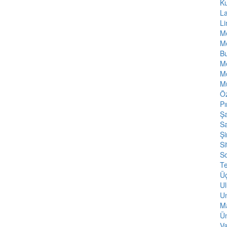
K
L
L
Me
Me
Bu
M
Mo
M
Öz
Pı
Şa
Sa
Şi
Si
S
T
Ü
Ul
Un
Ma
Ün
Va