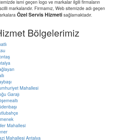
temizde ismi geçen logo ve markalar ilgili firmaların
scilli markalarıdır. Firmamız, Web sitemizde adı geçen
Özel Servis Hizmeti
arkalara
sağlamaktadır.
Hizmet Bölgelerimiz
atlı
ksu
tıntaş
talya
ağlayan
llı
aybaşı
mhuriyet Mahallesi
ğu Garajı
öşemealtı
üdenbaşı
utlubahçe
rmenek
iler Mahallesi
ener
zi Mahallesi Antalya