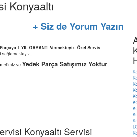
si Konyaaltı
+ Siz de Yorum Yazın
A
K
r Parçaya 1 YIL GARANTİ Vermekteyiz
.
Özel Servis
i
sağlamaktayız..
H
Yedek Parça Satışımız Yoktur
.
zmetimiz ve
Ko
Ko
Ko
Ko
Ko
Ko
Ko
Ko
Ko
LG
rvisi Konyaaltı Servisi
Ko