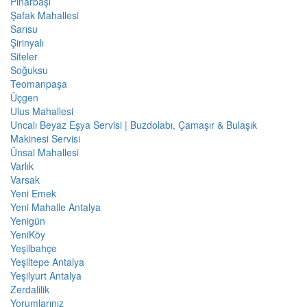
Pınarbaşı
Şafak Mahallesi
Sarısu
Şirinyalı
Siteler
Soğuksu
Teomanpaşa
Üçgen
Ulus Mahallesi
Uncalı Beyaz Eşya Servisi | Buzdolabı, Çamaşır & Bulaşık
Makinesi Servisi
Ünsal Mahallesi
Varlık
Varsak
Yeni Emek
Yeni Mahalle Antalya
Yenigün
YeniKöy
Yeşilbahçe
Yeşiltepe Antalya
Yeşilyurt Antalya
Zerdalilik
Yorumlarınız