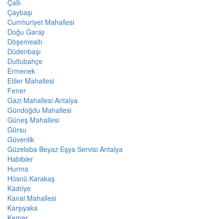
Çallı
Çaybaşı
Cumhuriyet Mahallesi
Doğu Garajı
Döşemealtı
Düdenbaşı
Dutlubahçe
Ermenek
Etiler Mahallesi
Fener
Gazi Mahallesi Antalya
Gündoğdu Mahallesi
Güneş Mahallesi
Gürsu
Güvenlik
Güzeloba Beyaz Eşya Servisi Antalya
Habibler
Hurma
Hüsnü Karakaş
Kadriye
Kanal Mahallesi
Karşıyaka
Kemer