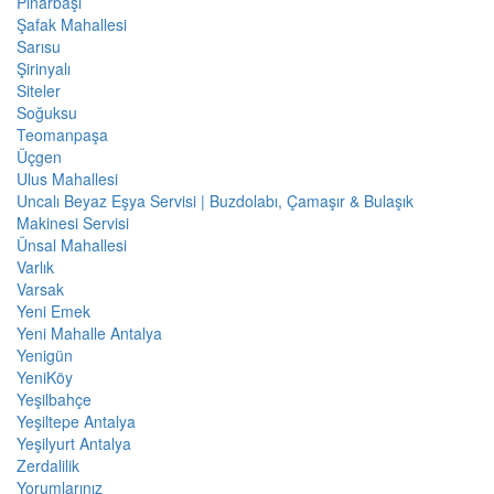
Pınarbaşı
Şafak Mahallesi
Sarısu
Şirinyalı
Siteler
Soğuksu
Teomanpaşa
Üçgen
Ulus Mahallesi
Uncalı Beyaz Eşya Servisi | Buzdolabı, Çamaşır & Bulaşık
Makinesi Servisi
Ünsal Mahallesi
Varlık
Varsak
Yeni Emek
Yeni Mahalle Antalya
Yenigün
YeniKöy
Yeşilbahçe
Yeşiltepe Antalya
Yeşilyurt Antalya
Zerdalilik
Yorumlarınız