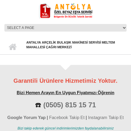
Ana içeriğe atla
ANA MENÜ
ANTALYA ARÇELIK BULAŞIK MAKINESI SERVISI MELTEM
MAHALLESI ÇAĞRI MERKEZI
Garantili Ürünlere Hizmetimiz Yoktur.
Bizi Hemen Arayın En Uygun Fiyatımızı Öğrenin
☎️
(0505) 815 15 71
Google Yorum Yap
|
Facebook Takip Et
|
Instagram Takip Et
Bizi takip ederek güncel indirimlerimizden faydalanabilirsiniz