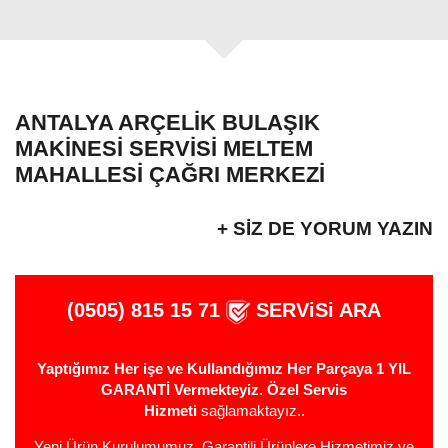
ANTALYA ARÇELIK BULAŞIK
MAKINESI SERVISI MELTEM
MAHALLESI ÇAĞRI MERKEZI
+ SIZ DE YORUM YAZIN
(0505) 815 15 71
SERViSi ARA
Yaptığımız Her işe ve Kullandığımız Her Parçaya 1 YIL
GARANTİ Vermekteyiz
.
Özel Servis
Hizmeti
sağlamaktayız..
Yeni Ürün Kurulumumuz, Garantili Ürünlere Hizmetimiz ve