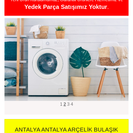
Yedek Parça Satışımız Yoktur
.
1
2
3
4
ANTALYA ANTALYA ARÇELIK BULAŞIK