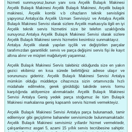
hizmeti sunmuyoruz,bunun yanı sıra Arçelik Bulaşık Makinesi
Arçelik Bulaşık Makinesi Arçelik Bulaşık Makinesi, Arçelik bulaşık
makinesi, Arçelik kombi v.b cihazların teknik servisligini
yapıyoruz.Antalya’da Arçelik Uzman Servisiyiz ve Antalya Arçelik
Bulaşık Makinesi Servisi olarak sizlere Arçelik markasıyla ilgili en iyi
Arçelik teknik servis hizmetini size bir telefon uzaklığında
sunuyoruz.Antalya Arçelik Bulaşık Makinesi Servisi olarak sizlere
Arçelik Bulaşık Makinesi servis hizmetini kesintisiz sunmaktayız.
Antalya Arçelik olarak yapılan işçilik ve değiştirilen parçalar
tarafımızdan garantilidir. servis ve parça değişimi servis fişi ile kayıt
altına alınır ve müşteri mağduriyeti yaşanmaz.
Arçelik Bulaşık Makinesi Servis talebiniz olduğunda size en yakın
gezici ekibimiz en kısa sürede belirttiğiniz adrese ulaşır ve
sorununuzu gideririz. Arçelik Bulaşık Makinesi Servisi Antalya
mümkün olduğu müddetçe cihazınıza sizin ortamınızda hızlı
müdahale edilmekte, gerek görüldüğü takdirde servis formu
karşılığında atölyemize alınmaktadır. Arçelik Bulaşık Makinesi
Servisi Antalya Geniş yedek parça stoğumuz ile tüm Bulaşık
Makinesi markalarına geniş kapsamlı servis hizmeti vermekteyiz.
Arçelik Bulaşık Makinesi Servisi Antalya parça bulunamadı, tamir
edilemiyor gibi geçiştirme bahaneler servisimizde bulunmamaktadır.
Arçelik Bulaşık Makinesi servisimiz yıllardır hizmet vermektedir,
çalışanlarımız asgari 5, azami 15 yıllık servis tecrübesine sahiptir.