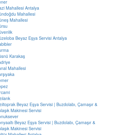
ener
zi Mahallesi Antalya
ündoğdu Mahallesi
üneş Mahallesi
ürsu
venlik
zeloba Beyaz Eşya Servisi Antalya
bibler
urma
üsnü Karakaş
driye
nal Mahallesi
rşıyaka
emer
epez
rcami
zılarık
zıltoprak Beyaz Eşya Servisi | Buzdolabı, Çamaşır &
laşık Makinesi Servisi
onuksever
nyaaltı Beyaz Eşya Servisi | Buzdolabı, Çamaşır &
laşık Makinesi Servisi
ltür Mahallesi Antalya