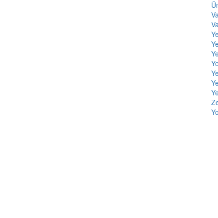
Ün
Va
V
Y
Ye
Y
Y
Ye
Ye
Ye
Ze
Yo