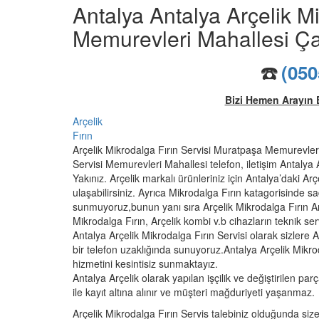
Antalya Antalya Arçelik Mi
Memurevleri Mahallesi Ça
☎️
(050
Bizi Hemen Arayın 
Arçelik
Fırın
Arçelik Mikrodalga Fırın Servisi Muratpaşa Memurevleri
Servisi Memurevleri Mahallesi telefon, iletişim Antalya A
Yakınız. Arçelik markalı ürünleriniz için Antalya’daki Ar
ulaşabilirsiniz. Ayrıca Mikrodalga Fırın katagorisinde s
sunmuyoruz,bunun yanı sıra Arçelik Mikrodalga Fırın Arç
Mikrodalga Fırın, Arçelik kombi v.b cihazların teknik se
Antalya Arçelik Mikrodalga Fırın Servisi olarak sizlere Arç
bir telefon uzaklığında sunuyoruz.Antalya Arçelik Mikrod
hizmetini kesintisiz sunmaktayız.
Antalya Arçelik olarak yapılan işçilik ve değiştirilen parç
ile kayıt altına alınır ve müşteri mağduriyeti yaşanmaz.
Arçelik Mikrodalga Fırın Servis talebiniz olduğunda size