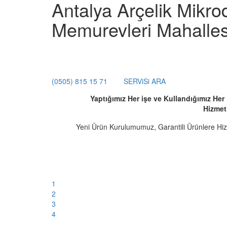
Antalya Arçelik Mikrod
Memurevleri Mahalles
(0505) 815 15 71
SERViSi ARA
Yaptığımız Her işe ve Kullandığımız He
Hizmet
Yeni Ürün Kurulumumuz, Garantili Ürünlere Hi
1
2
3
4