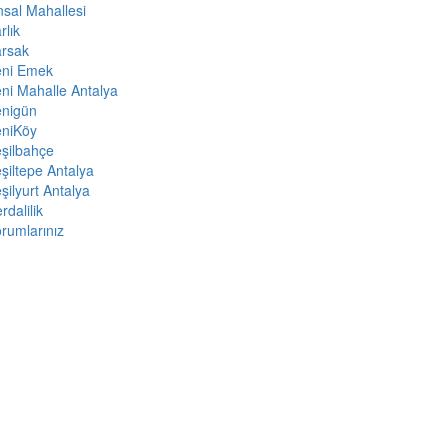
sal Mahallesi
rlık
arsak
eni Emek
ni Mahalle Antalya
enigün
eniKöy
şilbahçe
şiltepe Antalya
şilyurt Antalya
rdalilik
rumlarınız