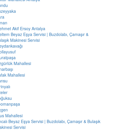
undu
uzeyyaka
ara
iman
hmet Akif Ersoy Antalya
ltem Beyaz Eşya Servisi | Buzdolabı, Çamaşır &
laşık Makinesi Servisi
eydankavağı
llayusuf
uratpaşa
gürlük Mahallesi
narbaşı
fak Mahallesi
rısu
rinyalı
teler
oğuksu
eomanpaşa
çgen
us Mahallesi
calı Beyaz Eşya Servisi | Buzdolabı, Çamaşır & Bulaşık
kinesi Servisi