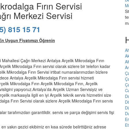
krodalga Fırın Servisi
Mu
Si
ğrı Merkezi Servisi
te
m
5) 815 15 71
En Uygun Fiyatımızı Öğrenin
Ah
A
 Mahallesi Çağrı Merkezi Antalya Arçelik Mikrodalga Fırın
Al
rçelik Mikrodalga Fırın servisi olarak sizlere bir telefon kadar
An
çelik Mikrodalga Fırın Servisi irtibat numaralarımızdan bizlere
Ç
adece Antalya Arçelik Mikrodalga Fırın servisi hizmeti
Ça
elik Mikrodalga Fırın Arçelik Mikrodalga Fırın, Arçelik
Ç
rvisligini yapıyoruz.Antalya’da Arçelik Uzman Servisiyiz ve
Cu
elik markasıyla ilgili en iyi Arçelik teknik servis hizmetini size
Do
alga Fırın Servisi olarak sizlere Arçelik Mikrodalga Fırın servis
D
D
alar tarafımızdan garantilidir. servis ve parça değişimi servis fişi
D
E
Et
 en yakın gezici ekibimiz en kısa sürede belirttiğiniz adrese