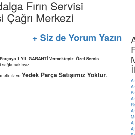
alga Fırın Servisi
i Çağrı Merkezi
+ Siz de Yorum Yazın
A
F
r Parçaya 1 YIL GARANTİ Vermekteyiz
.
Özel Servis
i
sağlamaktayız..
İ
Yedek Parça Satışımız Yoktur
.
zmetimiz ve
An
Ar
Be
An
Re
An
Mu
Al
Al
Be