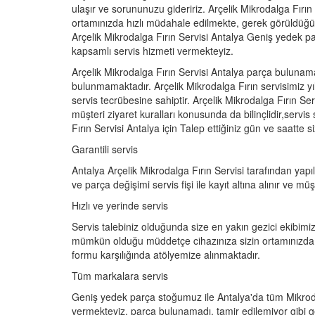
ulaşır ve sorununuzu gideririz. Arçelik Mikrodalga Fır
ortamınızda hızlı müdahale edilmekte, gerek görüldüğü 
Arçelik Mikrodalga Fırın Servisi Antalya Geniş yedek p
kapsamlı servis hizmeti vermekteyiz.
Arçelik Mikrodalga Fırın Servisi Antalya parça bulunama
bulunmamaktadır. Arçelik Mikrodalga Fırın servisimiz yıl
servis tecrübesine sahiptir. Arçelik Mikrodalga Fırın Se
müşteri ziyaret kuralları konusunda da bilinçlidir,servis 
Fırın Servisi Antalya için Talep ettiğiniz gün ve saatte 
Garantili servis
Antalya Arçelik Mikrodalga Fırın Servisi tarafından yapıla
ve parça değişimi servis fişi ile kayıt altına alınır ve 
Hızlı ve yerinde servis
Servis talebiniz olduğunda size en yakın gezici ekibimiz
mümkün olduğu müddetçe cihazınıza sizin ortamınızda 
formu karşılığında atölyemize alınmaktadır.
Tüm markalara servis
Geniş yedek parça stoğumuz ile Antalya'da tüm Mikroda
vermekteyiz. parça bulunamadı, tamir edilemiyor gibi 