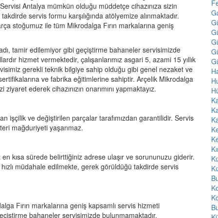
F
ın Servisi Antalya mümkün olduğu müddetçe cihazınıza sizin
Ga
takdirde servis formu karşılığında atölyemize alınmaktadır.
G
arça stoğumuz ile tüm Mikrodalga Fırın markalarına geniş
G
G
dı, tamir edilemiyor gibi geçiştirme bahaneler servisimizde
Gü
lardır hizmet vermektedir, çalışanlarımız asgari 5, azami 15 yıllık
Gü
rvisimiz gerekli teknik bilgiye sahip olduğu gibi genel nezaket ve
Ha
sertifikalarına ve fabrika eğitimlerine sahiptir. Arçelik Mikrodalga
H
sizi ziyaret ederek cihazınızın onarımını yapmaktayız.
H
Ka
Ka
n işçilik ve değiştirilen parçalar tarafımızdan garantilidir. Servis
Ka
müşteri mağduriyeti yaşanmaz.
K
K
Kı
 en kısa sürede belirttiğiniz adrese ulaşır ve sorununuzu giderir.
Kı
hızlı müdahale edilmekte, gerek görüldüğü takdirde servis
Kı
Bu
K
Ko
lga Fırın markalarına geniş kapsamlı servis hizmeti
Bu
geçiştirme bahaneler servisimizde bulunmamaktadır.
Kü