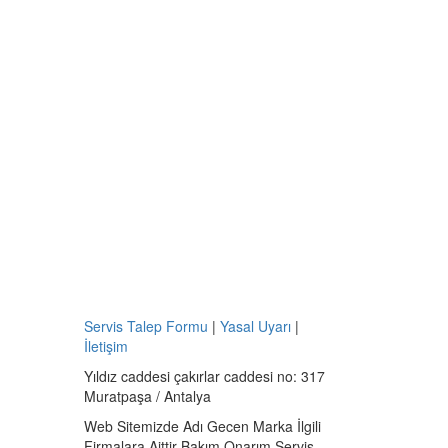
Servis Talep Formu
|
Yasal Uyarı
|
İletişim
Yıldız caddesi çakırlar caddesi no: 317
Muratpaşa / Antalya
Web Sitemizde Adı Gecen Marka İlgili
Firmalara Aittir Bakım Onarım Servis