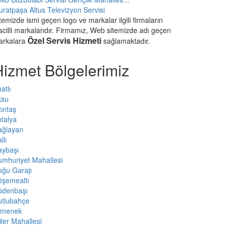
ratpaşa Altus Televizyon Servisi
temizde ismi geçen logo ve markalar ilgili firmaların
scilli markalarıdır. Firmamız, Web sitemizde adı geçen
Özel Servis Hizmeti
arkalara
sağlamaktadır.
Hizmet Bölgelerimiz
atlı
ksu
tıntaş
talya
ağlayan
llı
aybaşı
mhuriyet Mahallesi
ğu Garajı
öşemealtı
üdenbaşı
utlubahçe
rmenek
iler Mahallesi