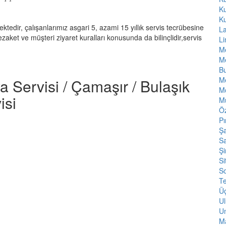
K
K
ektedir, çalışanlarımız asgari 5, azami 15 yıllık servis tecrübesine
L
nezaket ve müşteri ziyaret kuralları konusunda da bilinçlidir,servis
L
Me
Me
Bu
M
a Servisi / Çamaşır / Bulaşık
Mo
isi
M
Öz
Pı
Şa
Sa
Şi
Si
S
T
Ü
Ul
Un
Ma