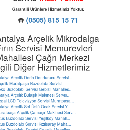
Garantili Ürünlere Hizmetimiz Yoktur.
☎️
(0505) 815 15 71
ntalya Arçelik Mikrodalga
ırın Servisi Memurevleri
Mahallesi Çağrı Merkezi
lgili Diğer Hizmetlerimiz
talya Arçelik Derin Dondurucu Servisi...
çelik Muratpaşa Buzdolabı Servisi
ko Buzdolabı Servisi Gebizli Mahalles...
talya Arçelik Bulaşık Makinesi Servis...
gal LCD Televizyon Servisi Muratpaşa...
talya Arçelik Set Üstü Ocak Servisi Y...
ratpaşa Arçelik Çamaşır Makinesi Serv...
tus Buzdolabı Servisi Yeşilköy Mahall...
tus Buzdolabı Servisi Kizilsaray Maha...
ko Buzdolabı Servisi Gençlik Mahalles...