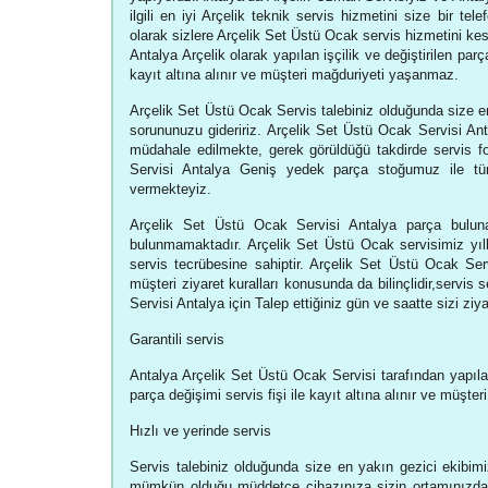
ilgili en iyi Arçelik teknik servis hizmetini size bir t
olarak sizlere Arçelik Set Üstü Ocak servis hizmetini ke
Antalya Arçelik olarak yapılan işçilik ve değiştirilen parça
kayıt altına alınır ve müşteri mağduriyeti yaşanmaz.
Arçelik Set Üstü Ocak Servis talebiniz olduğunda size en
sorununuzu gideririz. Arçelik Set Üstü Ocak Servisi A
müdahale edilmekte, gerek görüldüğü takdirde servis f
Servisi Antalya Geniş yedek parça stoğumuz ile t
vermekteyiz.
Arçelik Set Üstü Ocak Servisi Antalya parça bulunam
bulunmamaktadır. Arçelik Set Üstü Ocak servisimiz yılla
servis tecrübesine sahiptir. Arçelik Set Üstü Ocak Ser
müşteri ziyaret kuralları konusunda da bilinçlidir,servis s
Servisi Antalya için Talep ettiğiniz gün ve saatte sizi z
Garantili servis
Antalya Arçelik Set Üstü Ocak Servisi tarafından yapılan 
parça değişimi servis fişi ile kayıt altına alınır ve müşt
Hızlı ve yerinde servis
Servis talebiniz olduğunda size en yakın gezici ekibimiz
mümkün olduğu müddetçe cihazınıza sizin ortamınızda 