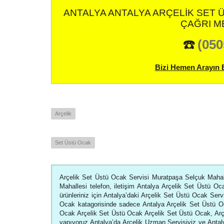
ANTALYA ANTALYA ARÇELIK SET 
ÇAĞRI M
☎️
(050
Bizi Hemen Arayın 
Arçelik
Set Üstü Ocak
Arçelik Set Üstü Ocak Servisi Muratpaşa Selçuk Mahal
Mahallesi telefon, iletişim Antalya Arçelik Set Üstü Oca
ürünleriniz için Antalya’daki Arçelik Set Üstü Ocak Servi
Ocak katagorisinde sadece Antalya Arçelik Set Üstü O
Ocak Arçelik Set Üstü Ocak Arçelik Set Üstü Ocak, Arçel
yapıyoruz.Antalya’da Arçelik Uzman Servisiyiz ve Antaly