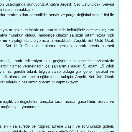
elefon uzaklığında sunuyoruz.Antalya Arçelik Set Üstü Ocak Servisi
sintisiz sunmaktayız.
lar tarafımızdan garantilidir. servis ve parça değişimi servis fişi ile
 yakın gezici ekibimiz en kısa sürede belirttiğiniz adrese ulaşır ve
ntalya mümkün olduğu müddetçe cihazınıza sizin ortamınızda hızlı
ormu karşılığında atölyemize alınmaktadır. Arçelik Set Üstü Ocak
üm Set Üstü Ocak markalarına geniş kapsamlı servis hizmeti
adı, tamir edilemiyor gibi geçiştirme bahaneler servisimizde
rdır hizmet vermektedir, çalışanlarımız asgari 5, azami 15 yıllık
visimiz gerekli teknik bilgiye sahip olduğu gibi genel nezaket ve
ertifikalarına ve fabrika eğitimlerine sahiptir. Arçelik Set Üstü Ocak
iyaret ederek cihazınızın onarımını yapmaktayız.
işçilik ve değiştirilen parçalar tarafımızdan garantilidir. Servis ve
eri mağduriyeti yaşanmaz.
 en kısa sürede belirttiğiniz adrese ulaşır ve sorununuzu giderir.
hızlı müdahale edilmekte, gerek görüldüğü takdirde servis formu