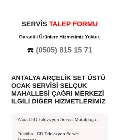
SERVİS
TALEP FORMU
Garantili Ürünlere Hizmetimiz Yoktur.
☎️
(0505) 815 15 71
ANTALYA ARÇELIK SET ÜSTÜ
OCAK SERVISI SELÇUK
MAHALLESI ÇAĞRI MERKEZI
İLGILI DIĞER HIZMETLERIMIZ
Altus LED Televizyon Servisi Muratpaşa...
Toshiba LCD Televizyon Servisi