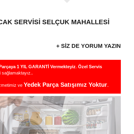
CAK SERVISI SELÇUK MAHALLESI
+ SIZ DE YORUM YAZIN
r Parçaya 1 YIL GARANTİ Vermekteyiz
.
Özel Servis
i
sağlamaktayız..
Yedek Parça Satışımız Yoktur
.
izmetimiz ve