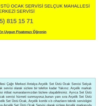
ÜSTÜ OCAK SERVISI SELÇUK MAHALLESI
ERKEZI SERVISI
5) 815 15 71
En Uygun Fiyatımızı Öğrenin
lesi Çağrı Merkezi Antalya Arçelik Set Üstü Ocak Servisi Selçuk
k servisi olarak sizlere bir telefon kadar Yakınız. Arçelik markalı
si irtibat numaralarımızdan bizlere ulaşabilirsiniz. Ayrıca Set Üstü
cak servisi hizmeti sunmuyoruz,bunun yanı sıra Arçelik Set Üstü
ik Set Üstü Ocak, Arçelik kombi v.b cihazların teknik servisligini
a Arçelik Set Üstü Ocak Servisi olarak sizlere Arçelik markasıyla