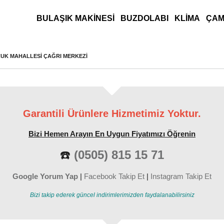
ANA MENÜ
BULAŞIK MAKINESI
BUZDOLABI
KLIMA
ÇAM
ÇUK MAHALLESI ÇAĞRI MERKEZI
Garantili Ürünlere Hizmetimiz Yoktur.
Bizi Hemen Arayın En Uygun Fiyatımızı Öğrenin
☎️
(0505) 815 15 71
Google Yorum Yap
|
Facebook Takip Et
|
Instagram Takip Et
Bizi takip ederek güncel indirimlerimizden faydalanabilirsiniz