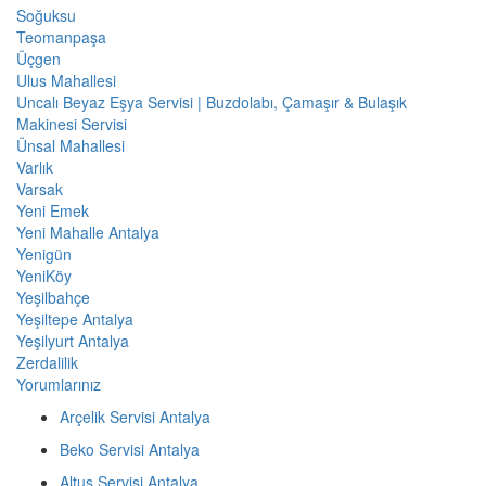
Soğuksu
Teomanpaşa
Üçgen
Ulus Mahallesi
Uncalı Beyaz Eşya Servisi | Buzdolabı, Çamaşır & Bulaşık
Makinesi Servisi
Ünsal Mahallesi
Varlık
Varsak
Yeni Emek
Yeni Mahalle Antalya
Yenigün
YeniKöy
Yeşilbahçe
Yeşiltepe Antalya
Yeşilyurt Antalya
Zerdalilik
Yorumlarınız
Arçelik Servisi Antalya
Beko Servisi Antalya
Altus Servisi Antalya