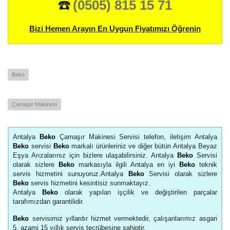
☎️
(0505) 815 15 71
Bizi Hemen Arayın En Uygun Fiyatımızı Öğrenin
Beko
Çamaşır Makinesi
Antalya
Beko
Çamaşır Makinesi Servisi telefon, iletişim Antalya
Beko
servisi
Beko
markalı ürünleriniz ve diğer bütün Antalya Beyaz
Eşya Arızalarınız için bizlere ulaşabilirsiniz. Antalya
Beko
Servisi
olarak sizlere
Beko
markasıyla ilgili Antalya en iyi
Beko
teknik
servis hizmetini sunuyoruz.Antalya
Beko
Servisi olarak sizlere
Beko
servis hizmetini kesintisiz sunmaktayız.
Antalya
Beko
olarak yapılan işçilik ve değiştirilen parçalar
tarafımızdan garantilidir.
Beko
servisimiz yıllardır hizmet vermektedir, çalışanlarımız asgari
5, azami 15 yıllık servis tecrübesine sahiptir.