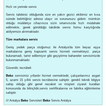
Hızlı ve yerinde servis
Servis talebiniz olduğunda size en yakın gezici ekibimiz en kısa
sürede belirttiğiniz adrese ulaşır ve sorununuzu giderir. mümkün
olduğu müddetçe cihazınıza sizin ortamınızda hızlı müdahale
edilmekte, gerek görüldüğü takdirde servis formu karşılığında
atölyemize alınmaktadır.
Tüm markalara servis
Geniş yedek parça stoğumuz ile Antalya'da tüm beyaz eşya
markalarına geniş kapsamlı servis hizmeti vermekteyiz. parça
bulunamadı, tamir edilemiyor gibi geçiştirme bahaneler servisimizde
bulunmamaktadır.
Güvenilir, tecrübeli
Beko
servisimiz yıllardır hizmet vermektedir, çalışanlarımız asgari
5, azami 15 yıllık servis tecrübesine sahiptir. gerekli teknik bilgiye
sahip olduğu gibi genel nezaket ve müşteri ziyaret kuralları
konusunda da bilinçlidir,servis sertifikalarına ve fabrika eğitimlerine
sahiptir.
/// Antalya
Beko
Servisleri
Beko
Servis Antalya