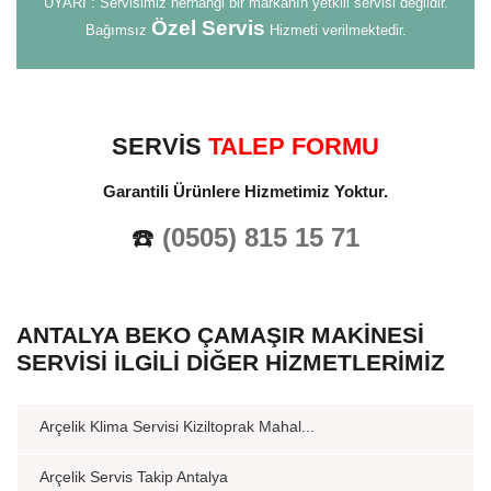
UYARI : Servisimiz herhangi bir markanın yetkili servisi değildir.
Özel Servis
Bağımsız
Hizmeti verilmektedir.
SERVİS
TALEP FORMU
Garantili Ürünlere Hizmetimiz Yoktur.
☎️
(0505) 815 15 71
ANTALYA BEKO ÇAMAŞIR MAKINESI
SERVISI İLGILI DIĞER HIZMETLERIMIZ
Arçelik Klima Servisi Kiziltoprak Mahal...
Arçelik Servis Takip Antalya