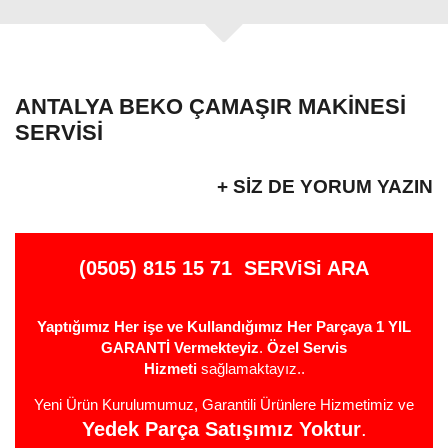
ANTALYA BEKO ÇAMAŞIR MAKINESI
SERVISI
+ SIZ DE YORUM YAZIN
(0505) 815 15 71
SERViSi ARA
Yaptığımız Her işe ve Kullandığımız Her Parçaya 1 YIL
GARANTİ Vermekteyiz
.
Özel Servis
Hizmeti
sağlamaktayız..
Yeni Ürün Kurulumumuz, Garantili Ürünlere Hizmetimiz ve
Yedek Parça Satışımız Yoktur
.