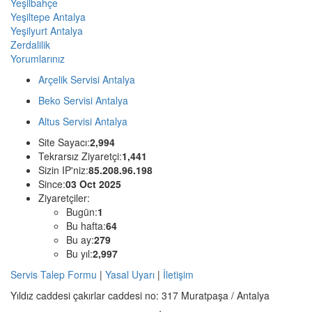
Yeşilbahçe
Yeşiltepe Antalya
Yeşilyurt Antalya
Zerdalilik
Yorumlarınız
Arçelik Servisi Antalya
Beko Servisi Antalya
Altus Servisi Antalya
Site Sayacı:
2,994
Tekrarsız Ziyaretçi:
1,441
Sizin IP'niz:
85.208.96.198
Since:
03 Oct 2025
Ziyaretçiler:
Bugün:
1
Bu hafta:
64
Bu ay:
279
Bu yıl:
2,997
Servis Talep Formu
|
Yasal Uyarı
|
İletişim
Yıldız caddesi çakırlar caddesi no: 317 Muratpaşa / Antalya