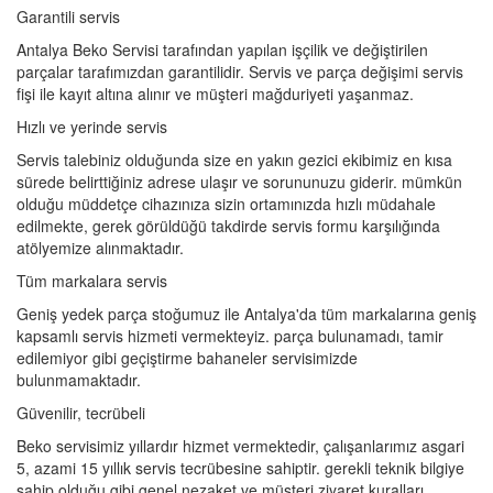
Garantili servis
Antalya Beko Servisi tarafından yapılan işçilik ve değiştirilen
parçalar tarafımızdan garantilidir. Servis ve parça değişimi servis
fişi ile kayıt altına alınır ve müşteri mağduriyeti yaşanmaz.
Hızlı ve yerinde servis
Servis talebiniz olduğunda size en yakın gezici ekibimiz en kısa
sürede belirttiğiniz adrese ulaşır ve sorununuzu giderir. mümkün
olduğu müddetçe cihazınıza sizin ortamınızda hızlı müdahale
edilmekte, gerek görüldüğü takdirde servis formu karşılığında
atölyemize alınmaktadır.
Tüm markalara servis
Geniş yedek parça stoğumuz ile Antalya'da tüm markalarına geniş
kapsamlı servis hizmeti vermekteyiz. parça bulunamadı, tamir
edilemiyor gibi geçiştirme bahaneler servisimizde
bulunmamaktadır.
Güvenilir, tecrübeli
Beko servisimiz yıllardır hizmet vermektedir, çalışanlarımız asgari
5, azami 15 yıllık servis tecrübesine sahiptir. gerekli teknik bilgiye
sahip olduğu gibi genel nezaket ve müşteri ziyaret kuralları