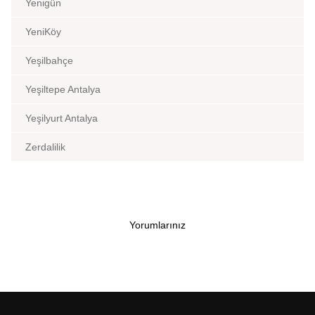
Yenigün
YeniKöy
Yeşilbahçe
Yeşiltepe Antalya
Yeşilyurt Antalya
Zerdalilik
Yorumlarınız