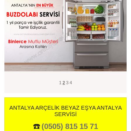
1
2
3
4
ANTALYA ARÇELIK BEYAZ EŞYA ANTALYA
SERVISI
☎️
(0505) 815 15 71