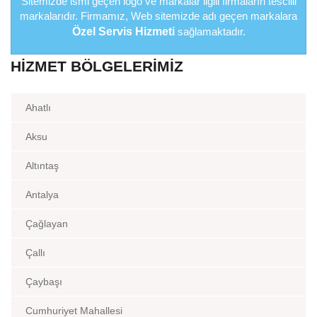
Sitemizde ismi geçen logo ve markalar ilgili firmaların tescilli
markalarıdır. Firmamız, Web sitemizde adı geçen markalara
Özel Servis Hizmeti
sağlamaktadır.
HIZMET BÖLGELERIMIZ
Ahatlı
Aksu
Altıntaş
Antalya
Çağlayan
Çallı
Çaybaşı
Cumhuriyet Mahallesi