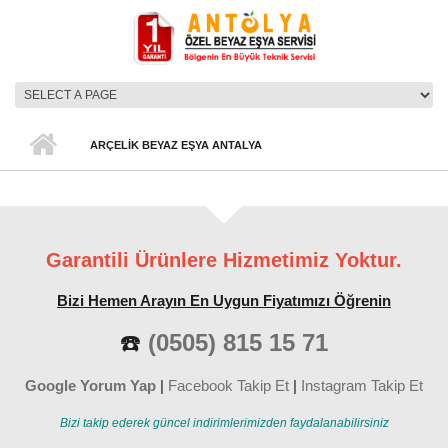
Ana içeriğe atla
ANA MENÜ
ARÇELIK BEYAZ EŞYA ANTALYA
Garantili Ürünlere Hizmetimiz Yoktur.
Bizi Hemen Arayın En Uygun Fiyatımızı Öğrenin
☎️
(0505) 815 15 71
Google Yorum Yap
|
Facebook Takip Et
|
Instagram Takip Et
Bizi takip ederek güncel indirimlerimizden faydalanabilirsiniz