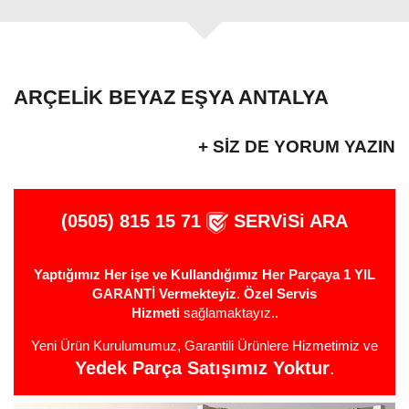
ARÇELIK BEYAZ EŞYA ANTALYA
+ SIZ DE YORUM YAZIN
(0505) 815 15 71
SERViSi ARA
Yaptığımız Her işe ve Kullandığımız Her Parçaya 1 YIL
GARANTİ Vermekteyiz
.
Özel Servis
Hizmeti
sağlamaktayız..
Yeni Ürün Kurulumumuz, Garantili Ürünlere Hizmetimiz ve
Yedek Parça Satışımız Yoktur
.