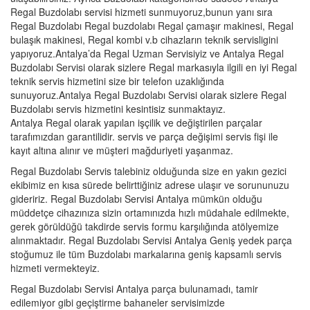
Regal Buzdolabı servisi hizmeti sunmuyoruz,bunun yanı sıra
Regal Buzdolabı Regal buzdolabı Regal çamaşır makinesi, Regal
bulaşık makinesi, Regal kombi v.b cihazların teknik servisligini
yapıyoruz.Antalya’da Regal Uzman Servisiyiz ve Antalya Regal
Buzdolabı Servisi olarak sizlere Regal markasıyla ilgili en iyi Regal
teknik servis hizmetini size bir telefon uzaklığında
sunuyoruz.Antalya Regal Buzdolabı Servisi olarak sizlere Regal
Buzdolabı servis hizmetini kesintisiz sunmaktayız.
Antalya Regal olarak yapılan işçilik ve değiştirilen parçalar
tarafımızdan garantilidir. servis ve parça değişimi servis fişi ile
kayıt altına alınır ve müşteri mağduriyeti yaşanmaz.
Regal Buzdolabı Servis talebiniz olduğunda size en yakın gezici
ekibimiz en kısa sürede belirttiğiniz adrese ulaşır ve sorununuzu
gideririz. Regal Buzdolabı Servisi Antalya mümkün olduğu
müddetçe cihazınıza sizin ortamınızda hızlı müdahale edilmekte,
gerek görüldüğü takdirde servis formu karşılığında atölyemize
alınmaktadır. Regal Buzdolabı Servisi Antalya Geniş yedek parça
stoğumuz ile tüm Buzdolabı markalarına geniş kapsamlı servis
hizmeti vermekteyiz.
Regal Buzdolabı Servisi Antalya parça bulunamadı, tamir
edilemiyor gibi geçiştirme bahaneler servisimizde