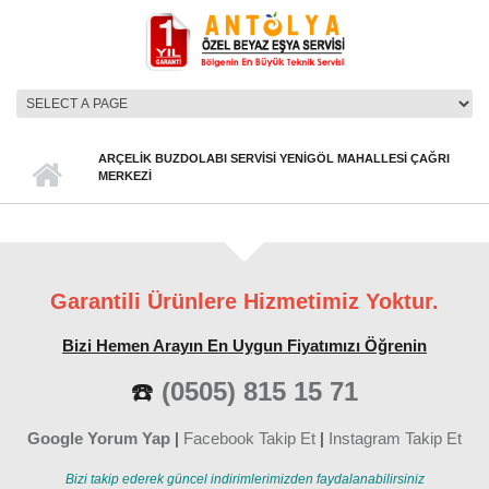
Ana içeriğe atla
ANA MENÜ
ARÇELIK BUZDOLABI SERVISI YENIGÖL MAHALLESI ÇAĞRI
MERKEZI
Garantili Ürünlere Hizmetimiz Yoktur.
Bizi Hemen Arayın En Uygun Fiyatımızı Öğrenin
☎️
(0505) 815 15 71
Google Yorum Yap
|
Facebook Takip Et
|
Instagram Takip Et
Bizi takip ederek güncel indirimlerimizden faydalanabilirsiniz