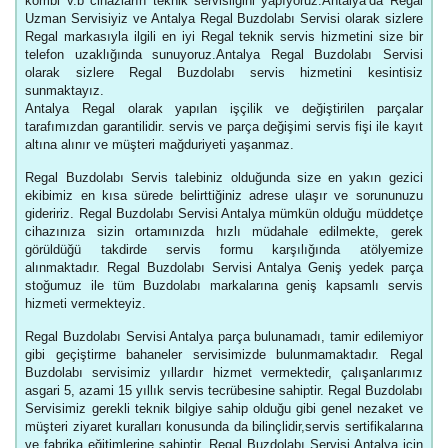
kombi v.b cihazların teknik servisligini yapıyoruz.Antalya’da Regal
Uzman Servisiyiz ve Antalya Regal Buzdolabı Servisi olarak sizlere
Regal markasıyla ilgili en iyi Regal teknik servis hizmetini size bir
telefon uzaklığında sunuyoruz.Antalya Regal Buzdolabı Servisi
olarak sizlere Regal Buzdolabı servis hizmetini kesintisiz
sunmaktayız.
Antalya Regal olarak yapılan işçilik ve değiştirilen parçalar
tarafımızdan garantilidir. servis ve parça değişimi servis fişi ile kayıt
altına alınır ve müşteri mağduriyeti yaşanmaz.
Regal Buzdolabı Servis talebiniz olduğunda size en yakın gezici
ekibimiz en kısa sürede belirttiğiniz adrese ulaşır ve sorununuzu
gideririz. Regal Buzdolabı Servisi Antalya mümkün olduğu müddetçe
cihazınıza sizin ortamınızda hızlı müdahale edilmekte, gerek
görüldüğü takdirde servis formu karşılığında atölyemize
alınmaktadır. Regal Buzdolabı Servisi Antalya Geniş yedek parça
stoğumuz ile tüm Buzdolabı markalarına geniş kapsamlı servis
hizmeti vermekteyiz.
Regal Buzdolabı Servisi Antalya parça bulunamadı, tamir edilemiyor
gibi geçiştirme bahaneler servisimizde bulunmamaktadır. Regal
Buzdolabı servisimiz yıllardır hizmet vermektedir, çalışanlarımız
asgari 5, azami 15 yıllık servis tecrübesine sahiptir. Regal Buzdolabı
Servisimiz gerekli teknik bilgiye sahip olduğu gibi genel nezaket ve
müşteri ziyaret kuralları konusunda da bilinçlidir,servis sertifikalarına
ve fabrika eğitimlerine sahiptir. Regal Buzdolabı Servisi Antalya için