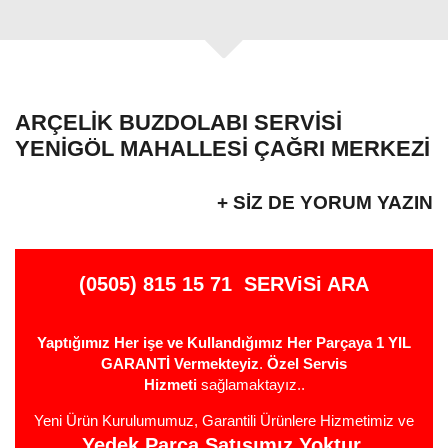
ARÇELIK BUZDOLABI SERVISI
YENIGÖL MAHALLESI ÇAĞRI MERKEZI
+ SIZ DE YORUM YAZIN
(0505) 815 15 71
SERViSi ARA
Yaptığımız Her işe ve Kullandığımız Her Parçaya 1 YIL
GARANTİ Vermekteyiz
.
Özel Servis
Hizmeti
sağlamaktayız..
Yeni Ürün Kurulumumuz, Garantili Ürünlere Hizmetimiz ve
Yedek Parça Satışımız Yoktur
.