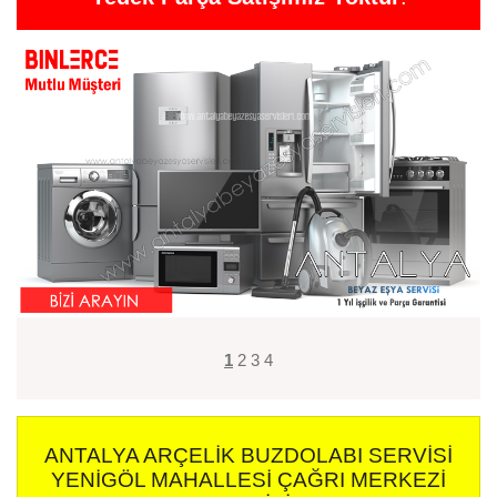
1
2
3
4
ANTALYA ARÇELIK BUZDOLABI SERVISI
YENIGÖL MAHALLESI ÇAĞRI MERKEZI