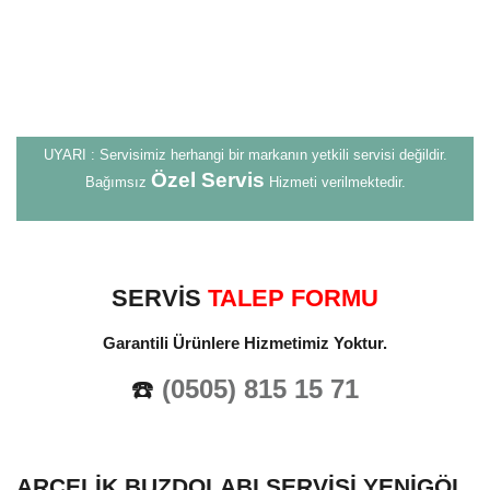
UYARI : Servisimiz herhangi bir markanın yetkili servisi değildir.
Özel Servis
Bağımsız
Hizmeti verilmektedir.
SERVİS
TALEP FORMU
Garantili Ürünlere Hizmetimiz Yoktur.
☎️
(0505) 815 15 71
ARÇELIK BUZDOLABI SERVISI YENIGÖL