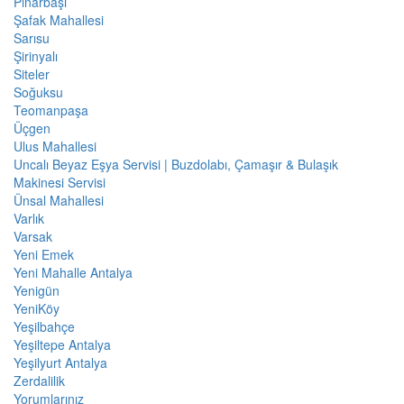
Pınarbaşı
Şafak Mahallesi
Sarısu
Şirinyalı
Siteler
Soğuksu
Teomanpaşa
Üçgen
Ulus Mahallesi
Uncalı Beyaz Eşya Servisi | Buzdolabı, Çamaşır & Bulaşık
Makinesi Servisi
Ünsal Mahallesi
Varlık
Varsak
Yeni Emek
Yeni Mahalle Antalya
Yenigün
YeniKöy
Yeşilbahçe
Yeşiltepe Antalya
Yeşilyurt Antalya
Zerdalilik
Yorumlarınız