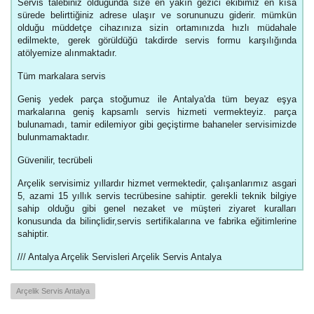
Servis talebiniz olduğunda size en yakın gezici ekibimiz en kısa
sürede belirttiğiniz adrese ulaşır ve sorununuzu giderir. mümkün
olduğu müddetçe cihazınıza sizin ortamınızda hızlı müdahale
edilmekte, gerek görüldüğü takdirde servis formu karşılığında
atölyemize alınmaktadır.
Tüm markalara servis
Geniş yedek parça stoğumuz ile Antalya'da tüm beyaz eşya
markalarına geniş kapsamlı servis hizmeti vermekteyiz. parça
bulunamadı, tamir edilemiyor gibi geçiştirme bahaneler servisimizde
bulunmamaktadır.
Güvenilir, tecrübeli
Arçelik servisimiz yıllardır hizmet vermektedir, çalışanlarımız asgari
5, azami 15 yıllık servis tecrübesine sahiptir. gerekli teknik bilgiye
sahip olduğu gibi genel nezaket ve müşteri ziyaret kuralları
konusunda da bilinçlidir,servis sertifikalarına ve fabrika eğitimlerine
sahiptir.
/// Antalya Arçelik Servisleri Arçelik Servis Antalya
Arçelik Servis Antalya