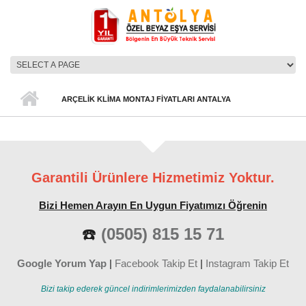
Ana içeriğe atla
ANA MENÜ
ARÇELIK KLIMA MONTAJ FIYATLARI ANTALYA
Garantili Ürünlere Hizmetimiz Yoktur.
Bizi Hemen Arayın En Uygun Fiyatımızı Öğrenin
☎️
(0505) 815 15 71
Google Yorum Yap
|
Facebook Takip Et
|
Instagram Takip Et
Bizi takip ederek güncel indirimlerimizden faydalanabilirsiniz