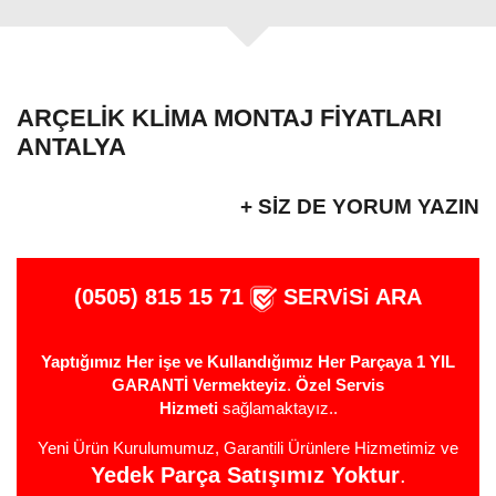
ARÇELIK KLIMA MONTAJ FIYATLARI
ANTALYA
+ SIZ DE YORUM YAZIN
(0505) 815 15 71
SERViSi ARA
Yaptığımız Her işe ve Kullandığımız Her Parçaya 1 YIL
GARANTİ Vermekteyiz
.
Özel Servis
Hizmeti
sağlamaktayız..
Yeni Ürün Kurulumumuz, Garantili Ürünlere Hizmetimiz ve
Yedek Parça Satışımız Yoktur
.