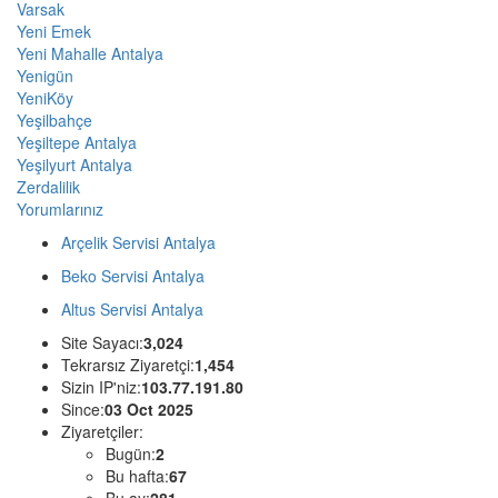
Varsak
Yeni Emek
Yeni Mahalle Antalya
Yenigün
YeniKöy
Yeşilbahçe
Yeşiltepe Antalya
Yeşilyurt Antalya
Zerdalilik
Yorumlarınız
Arçelik Servisi Antalya
Beko Servisi Antalya
Altus Servisi Antalya
Site Sayacı:
3,024
Tekrarsız Ziyaretçi:
1,454
Sizin IP'niz:
103.77.191.80
Since:
03 Oct 2025
Ziyaretçiler:
Bugün:
2
Bu hafta:
67
Bu ay:
281