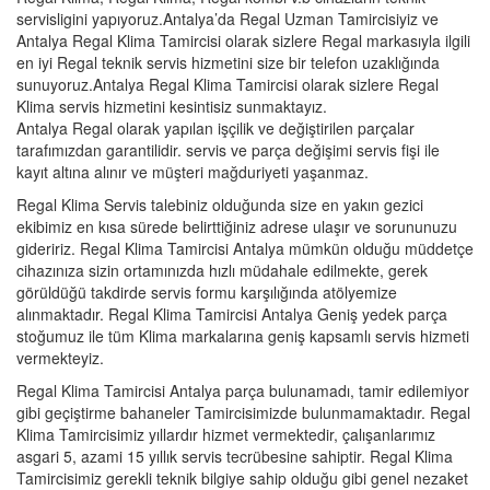
servisligini yapıyoruz.Antalya’da Regal Uzman Tamircisiyiz ve
Antalya Regal Klima Tamircisi olarak sizlere Regal markasıyla ilgili
en iyi Regal teknik servis hizmetini size bir telefon uzaklığında
sunuyoruz.Antalya Regal Klima Tamircisi olarak sizlere Regal
Klima servis hizmetini kesintisiz sunmaktayız.
Antalya Regal olarak yapılan işçilik ve değiştirilen parçalar
tarafımızdan garantilidir. servis ve parça değişimi servis fişi ile
kayıt altına alınır ve müşteri mağduriyeti yaşanmaz.
Regal Klima Servis talebiniz olduğunda size en yakın gezici
ekibimiz en kısa sürede belirttiğiniz adrese ulaşır ve sorununuzu
gideririz. Regal Klima Tamircisi Antalya mümkün olduğu müddetçe
cihazınıza sizin ortamınızda hızlı müdahale edilmekte, gerek
görüldüğü takdirde servis formu karşılığında atölyemize
alınmaktadır. Regal Klima Tamircisi Antalya Geniş yedek parça
stoğumuz ile tüm Klima markalarına geniş kapsamlı servis hizmeti
vermekteyiz.
Regal Klima Tamircisi Antalya parça bulunamadı, tamir edilemiyor
gibi geçiştirme bahaneler Tamircisimizde bulunmamaktadır. Regal
Klima Tamircisimiz yıllardır hizmet vermektedir, çalışanlarımız
asgari 5, azami 15 yıllık servis tecrübesine sahiptir. Regal Klima
Tamircisimiz gerekli teknik bilgiye sahip olduğu gibi genel nezaket