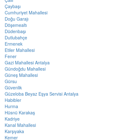
Çallı
Çaybaşı
Cumhuriyet Mahallesi
Doğu Garajı
Döşemealtı
Düdenbaşı
Dutlubahçe
Ermenek
Etiler Mahallesi
Fener
Gazi Mahallesi Antalya
Gündoğdu Mahallesi
Güneş Mahallesi
Gürsu
Güvenlik
Güzeloba Beyaz Eşya Servisi Antalya
Habibler
Hurma
Hüsnü Karakaş
Kadriye
Kanal Mahallesi
Karşıyaka
Kemer