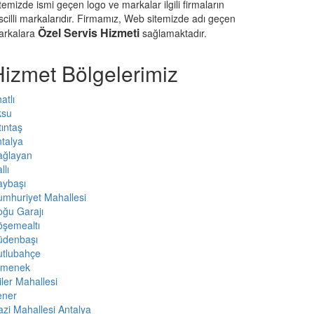
temizde ismi geçen logo ve markalar ilgili firmaların
scilli markalarıdır. Firmamız, Web sitemizde adı geçen
Özel Servis Hizmeti
arkalara
sağlamaktadır.
Hizmet Bölgelerimiz
atlı
ksu
tıntaş
talya
ağlayan
llı
aybaşı
mhuriyet Mahallesi
ğu Garajı
öşemealtı
üdenbaşı
utlubahçe
rmenek
iler Mahallesi
ener
zi Mahallesi Antalya