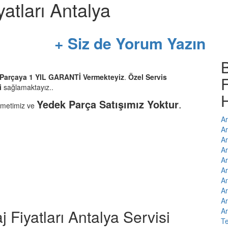
atları Antalya
+ Siz de Yorum Yazın
r Parçaya 1 YIL GARANTİ Vermekteyiz
.
Özel Servis
F
i
sağlamaktayız..
H
Yedek Parça Satışımız Yoktur
.
zmetimiz ve
Ar
Ar
Ar
Ar
Ar
Ar
An
Ar
Ar
 Fiyatları Antalya Servisi
Ar
Te