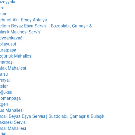
uzeyyaka
ara
iman
hmet Akif Ersoy Antalya
ltem Beyaz Eşya Servisi | Buzdolabı, Çamaşır &
laşık Makinesi Servisi
eydankavağı
llayusuf
uratpaşa
gürlük Mahallesi
narbaşı
fak Mahallesi
rısu
rinyalı
teler
oğuksu
eomanpaşa
çgen
us Mahallesi
calı Beyaz Eşya Servisi | Buzdolabı, Çamaşır & Bulaşık
kinesi Servisi
sal Mahallesi
rlık