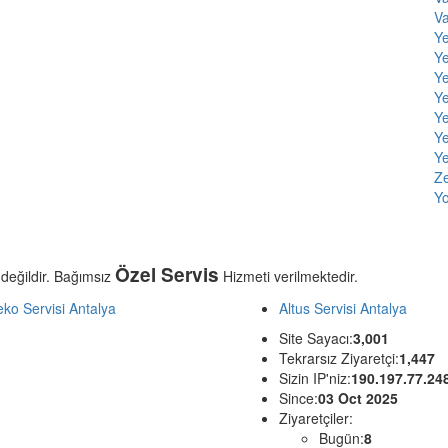
V
Y
Ye
Y
Y
Ye
Ye
Ye
Ze
Yo
Özel Servis
 değildir. Bağımsız
Hizmeti verilmektedir.
ko Servisi Antalya
Altus Servisi Antalya
Site Sayacı:
3,001
Tekrarsız Ziyaretçi:
1,447
Sizin IP'niz:
190.197.77.24
Since:
03 Oct 2025
Ziyaretçiler:
Bugün:
8