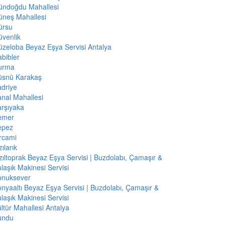
ündoğdu Mahallesi
üneş Mahallesi
ürsu
venlik
zeloba Beyaz Eşya Servisi Antalya
bibler
urma
üsnü Karakaş
driye
nal Mahallesi
rşıyaka
emer
epez
rcami
zılarık
zıltoprak Beyaz Eşya Servisi | Buzdolabı, Çamaşır &
laşık Makinesi Servisi
onuksever
nyaaltı Beyaz Eşya Servisi | Buzdolabı, Çamaşır &
laşık Makinesi Servisi
ltür Mahallesi Antalya
undu