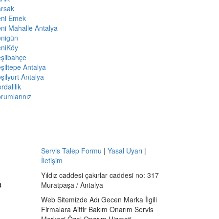
arsak
eni Emek
ni Mahalle Antalya
enigün
eniKöy
şilbahçe
şiltepe Antalya
şilyurt Antalya
rdalilik
rumlarınız
Servis Talep Formu
|
Yasal Uyarı
|
İletişim
Yıldız caddesi çakırlar caddesi no: 317
8
Muratpaşa / Antalya
Web Sitemizde Adı Gecen Marka İlgili
Firmalara Aittir Bakım Onarım Servis