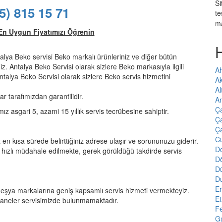
Si
5) 815 15 71
te
m
En Uygun Fiyatımızı Öğrenin
talya Beko servisi Beko markalı ürünleriniz ve diğer bütün
niz. Antalya Beko Servisi olarak sizlere Beko markasıyla ilgili
Ah
ntalya Beko Servisi olarak sizlere Beko servis hizmetini
A
Al
ar tarafımızdan garantilidir.
An
Ç
mız asgari 5, azami 15 yıllık servis tecrübesine sahiptir.
Ça
Ç
Cu
 en kısa sürede belirttiğiniz adrese ulaşır ve sorununuzu giderir.
Do
hızlı müdahale edilmekte, gerek görüldüğü takdirde servis
D
D
D
E
eşya markalarına geniş kapsamlı servis hizmeti vermekteyiz.
Et
haneler servisimizde bulunmamaktadır.
F
Ga