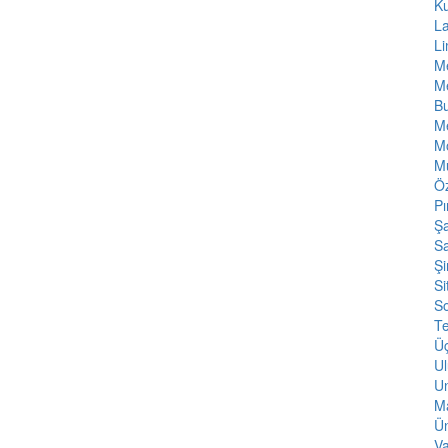
K
L
L
Me
Me
Bu
M
Mo
M
Öz
Pı
Şa
Sa
Şi
Si
S
T
Ü
Ul
Un
Ma
Ün
Va