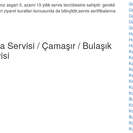
G
ız asgari 5, azami 15 yıllık servis tecrübesine sahiptir. gerekli
G
 ziyaret kuralları konusunda da bilinçlidir,servis sertifikalarına
G
Gü
Gü
Ha
H
a Servisi / Çamaşır / Bulaşık
H
Ka
isi
Ka
Ka
K
K
Kı
Kı
Kı
Bu
K
Ko
Bu
Kü
K