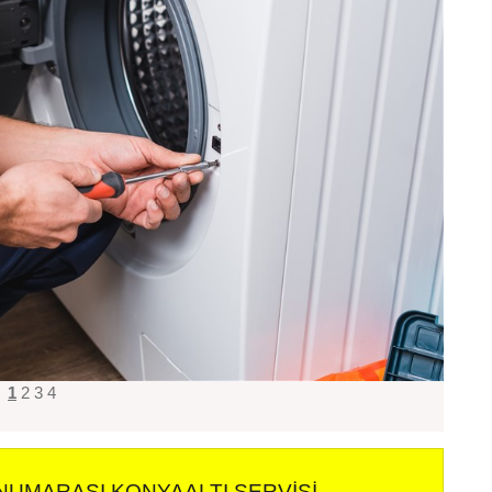
1
2
3
4
NUMARASI KONYAALTI SERVISI