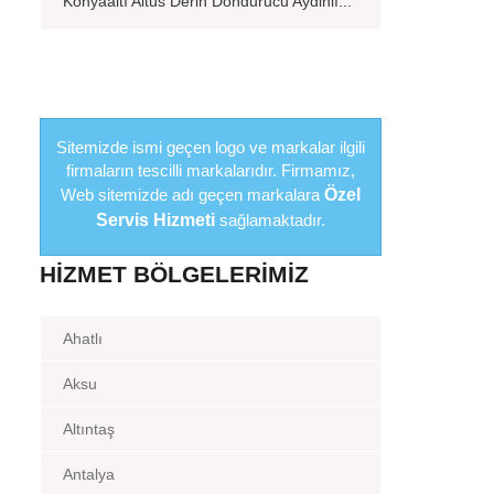
Konyaaltı Altus Derin Dondurucu Aydinlı...
Sitemizde ismi geçen logo ve markalar ilgili
firmaların tescilli markalarıdır. Firmamız,
Web sitemizde adı geçen markalara
Özel
Servis Hizmeti
sağlamaktadır.
HIZMET BÖLGELERIMIZ
Ahatlı
Aksu
Altıntaş
Antalya