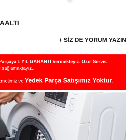
AALTI
+ SIZ DE YORUM YAZIN
r Parçaya 1 YIL GARANTİ Vermekteyiz
.
Özel Servis
i
sağlamaktayız..
Yedek Parça Satışımız Yoktur
.
izmetimiz ve