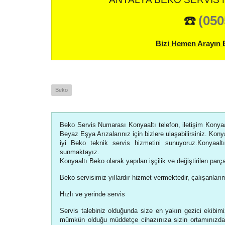
☎️
(050
Bizi Hemen Arayın 
Beko
Beko Servis Numarası Konyaaltı telefon, iletişim Konyaa
Beyaz Eşya Arızalarınız için bizlere ulaşabilirsiniz. Kony
iyi Beko teknik servis hizmetini sunuyoruz.Konyaalt
sunmaktayız.
Konyaaltı Beko olarak yapılan işçilik ve değiştirilen parçal
Beko servisimiz yıllardır hizmet vermektedir, çalışanlarım
Hızlı ve yerinde servis
Servis talebiniz olduğunda size en yakın gezici ekibimiz
mümkün olduğu müddetçe cihazınıza sizin ortamınızda 