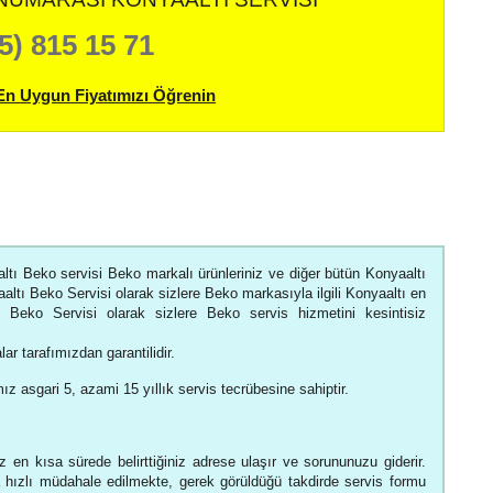
5) 815 15 71
En Uygun Fiyatımızı Öğrenin
ltı Beko servisi Beko markalı ürünleriniz ve diğer bütün Konyaaltı
aaltı Beko Servisi olarak sizlere Beko markasıyla ilgili Konyaaltı en
ı Beko Servisi olarak sizlere Beko servis hizmetini kesintisiz
ar tarafımızdan garantilidir.
ız asgari 5, azami 15 yıllık servis tecrübesine sahiptir.
 en kısa sürede belirttiğiniz adrese ulaşır ve sorununuzu giderir.
hızlı müdahale edilmekte, gerek görüldüğü takdirde servis formu