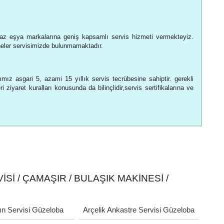
az eşya markalarına geniş kapsamlı servis hizmeti vermekteyiz.
neler servisimizde bulunmamaktadır.
ımız asgari 5, azami 15 yıllık servis tecrübesine sahiptir. gerekli
 ziyaret kuralları konusunda da bilinçlidir,servis sertifikalarına ve
SI / ÇAMAŞIR / BULAŞIK MAKINESI /
rın Servisi Güzeloba
Arçelik Ankastre Servisi Güzeloba