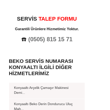
SERVİS
TALEP FORMU
Garantili Ürünlere Hizmetimiz Yoktur.
☎️
(0505) 815 15 71
BEKO SERVIS NUMARASI
KONYAALTI İLGILI DIĞER
HIZMETLERIMIZ
Konyaaltı Arçelik Çamaşır Makinesi
Demi...
Konyaaltı Beko Derin Dondurucu Uluç
Mah...