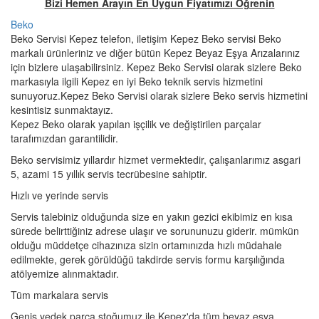
Bizi Hemen Arayın En Uygun Fiyatımızı Öğrenin
Beko
Beko Servisi Kepez telefon, iletişim Kepez Beko servisi Beko
markalı ürünleriniz ve diğer bütün Kepez Beyaz Eşya Arızalarınız
için bizlere ulaşabilirsiniz. Kepez Beko Servisi olarak sizlere Beko
markasıyla ilgili Kepez en iyi Beko teknik servis hizmetini
sunuyoruz.Kepez Beko Servisi olarak sizlere Beko servis hizmetini
kesintisiz sunmaktayız.
Kepez Beko olarak yapılan işçilik ve değiştirilen parçalar
tarafımızdan garantilidir.
Beko servisimiz yıllardır hizmet vermektedir, çalışanlarımız asgari
5, azami 15 yıllık servis tecrübesine sahiptir.
Hızlı ve yerinde servis
Servis talebiniz olduğunda size en yakın gezici ekibimiz en kısa
sürede belirttiğiniz adrese ulaşır ve sorununuzu giderir. mümkün
olduğu müddetçe cihazınıza sizin ortamınızda hızlı müdahale
edilmekte, gerek görüldüğü takdirde servis formu karşılığında
atölyemize alınmaktadır.
Tüm markalara servis
Geniş yedek parça stoğumuz ile Kepez'da tüm beyaz eşya