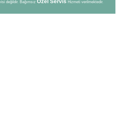
Özel Servis
visi değildir. Bağımsız
Hizmeti verilmektedir.