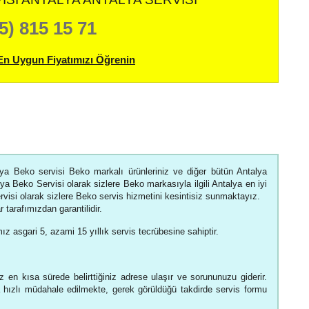
5) 815 15 71
En Uygun Fiyatımızı Öğrenin
lya Beko servisi Beko markalı ürünleriniz ve diğer bütün Antalya
lya Beko Servisi olarak sizlere Beko markasıyla ilgili Antalya en iyi
visi olarak sizlere Beko servis hizmetini kesintisiz sunmaktayız.
 tarafımızdan garantilidir.
ız asgari 5, azami 15 yıllık servis tecrübesine sahiptir.
 en kısa sürede belirttiğiniz adrese ulaşır ve sorununuzu giderir.
hızlı müdahale edilmekte, gerek görüldüğü takdirde servis formu