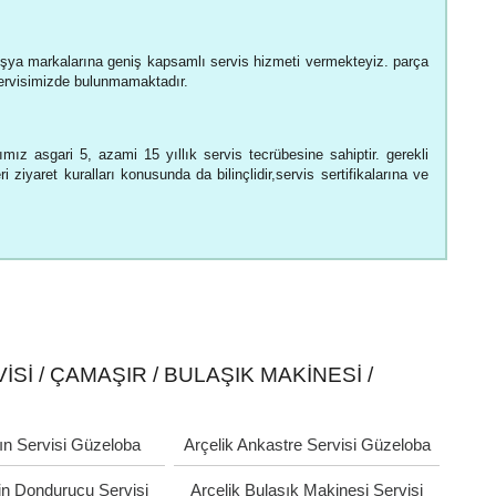
şya markalarına geniş kapsamlı servis hizmeti vermekteyiz. parça
servisimizde bulunmamaktadır.
ımız asgari 5, azami 15 yıllık servis tecrübesine sahiptir. gerekli
 ziyaret kuralları konusunda da bilinçlidir,servis sertifikalarına ve
SI / ÇAMAŞIR / BULAŞIK MAKINESI /
rın Servisi Güzeloba
Arçelik Ankastre Servisi Güzeloba
in Dondurucu Servisi
Arçelik Bulaşık Makinesi Servisi