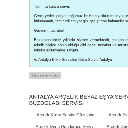
Tüm markalara servis
Geniş yedek parça stoğumuz ile Antalya'da tüm beyaz e
bulunamadı, tamir edilemiyor gibi geçiştirme bahaneler 
Güvenilir, tecrübeli
Beko servisimiz yıllardır hizmet vermektedir, çalışanlar
teknik bilgiye sahip olduğu gibi genel nezaket ve müşteri
fabrika eğitimlerine sahiptir.
/// Antalya Beko Servisleri Beko Servis Antalya
Beko Servis Antalya
ANTALYA ARÇELIK BEYAZ EŞYA SERVI
BUZDOLABI SERVISI
Arçelik Klima Servisi Güzeloba
Arçelik Fı
Arçelik Derin Dondurucu Servisi
Arçelik Der