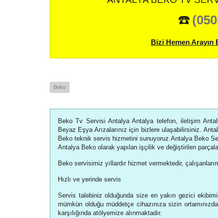
☎️
(050
Bizi Hemen Arayın 
Beko
Beko Tv Servisi Antalya Antalya telefon, iletişim Anta
Beyaz Eşya Arızalarınız için bizlere ulaşabilirsiniz. Anta
Beko teknik servis hizmetini sunuyoruz.Antalya Beko Ser
Antalya Beko olarak yapılan işçilik ve değiştirilen parçalar
Beko servisimiz yıllardır hizmet vermektedir, çalışanlarım
Hızlı ve yerinde servis
Servis talebiniz olduğunda size en yakın gezici ekibimiz
mümkün olduğu müddetçe cihazınıza sizin ortamınızda 
karşılığında atölyemize alınmaktadır.