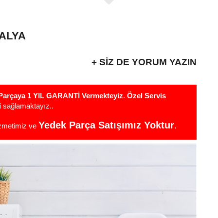
TALYA
+ SIZ DE YORUM YAZIN
r Parçaya 1 YIL GARANTİ Vermekteyiz
.
Özel Servis
i
sağlamaktayız..
Yedek Parça Satışımız Yoktur
.
izmetimiz ve