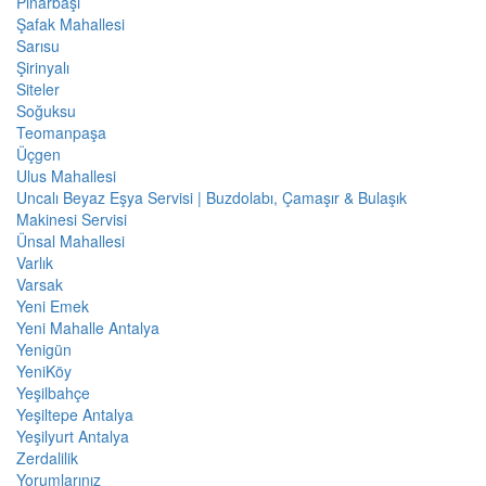
Pınarbaşı
Şafak Mahallesi
Sarısu
Şirinyalı
Siteler
Soğuksu
Teomanpaşa
Üçgen
Ulus Mahallesi
Uncalı Beyaz Eşya Servisi | Buzdolabı, Çamaşır & Bulaşık
Makinesi Servisi
Ünsal Mahallesi
Varlık
Varsak
Yeni Emek
Yeni Mahalle Antalya
Yenigün
YeniKöy
Yeşilbahçe
Yeşiltepe Antalya
Yeşilyurt Antalya
Zerdalilik
Yorumlarınız