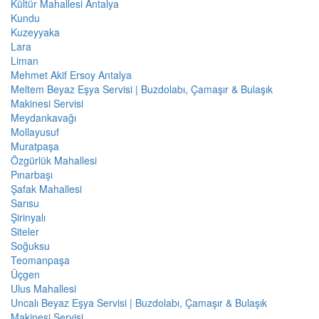
Kültür Mahallesi Antalya
Kundu
Kuzeyyaka
Lara
Liman
Mehmet Akif Ersoy Antalya
Meltem Beyaz Eşya Servisi | Buzdolabı, Çamaşır & Bulaşık
Makinesi Servisi
Meydankavağı
Mollayusuf
Muratpaşa
Özgürlük Mahallesi
Pınarbaşı
Şafak Mahallesi
Sarısu
Şirinyalı
Siteler
Soğuksu
Teomanpaşa
Üçgen
Ulus Mahallesi
Uncalı Beyaz Eşya Servisi | Buzdolabı, Çamaşır & Bulaşık
Makinesi Servisi