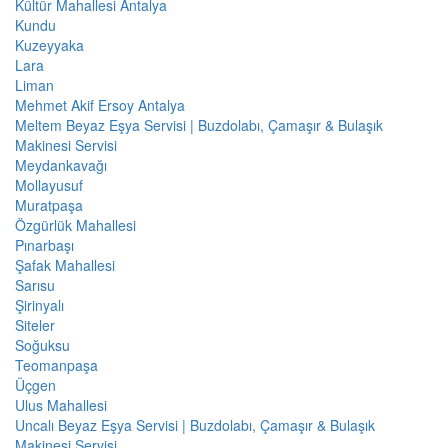
Kültür Mahallesi Antalya
Kundu
Kuzeyyaka
Lara
Liman
Mehmet Akif Ersoy Antalya
Meltem Beyaz Eşya Servisi | Buzdolabı, Çamaşır & Bulaşık
Makinesi Servisi
Meydankavağı
Mollayusuf
Muratpaşa
Özgürlük Mahallesi
Pınarbaşı
Şafak Mahallesi
Sarısu
Şirinyalı
Siteler
Soğuksu
Teomanpaşa
Üçgen
Ulus Mahallesi
Uncalı Beyaz Eşya Servisi | Buzdolabı, Çamaşır & Bulaşık
Makinesi Servisi