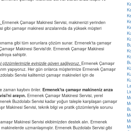
Ka
Ka
K
K
r.
Ermenek Çamaşır Makinesi Servisi, makinenizi yerinden
Kı
i gibi çamaşır makinesi arızalarında da yüksek müşteri
Kı
Kı
ıkmama gibi tüm sorunlara çözüm sunar. Ermenek'ta çamaşır
Bu
 Çamaşır Makinesi Servisi'dir. Ermenek Çamaşır Makinesi
K
droya sahiptir.
Ko
Bu
i çözümlerimizle evinizde güven sağlıyoruz.
Ermenek Çamaşır
Kü
onarım yapıyoruz. Her gün onlarca müşterimize Ermenek Çamaşır
K
olabı Servisi kalitemizi çamaşır makineleri için de
K
L
le zaman kaybını önler.
Ermenek'ta çamaşır makineniz arıza
L
si'ni arayın.
Ermenek Çamaşır Makinesi Servisi, yerel
Me
Ermenek Buzdolabı Servisi kadar yoğun taleple karşılaşan çamaşır
Me
 Makinesi Servisi, teknik bilgi ve pratik çözümleriyle sorunu
Bu
M
Mo
amaşır Makinesi Servisi ekibimizden destek alın. Ermenek
M
emli makinelerde uzmanlaşmıştır. Ermenek Buzdolabı Servisi gibi