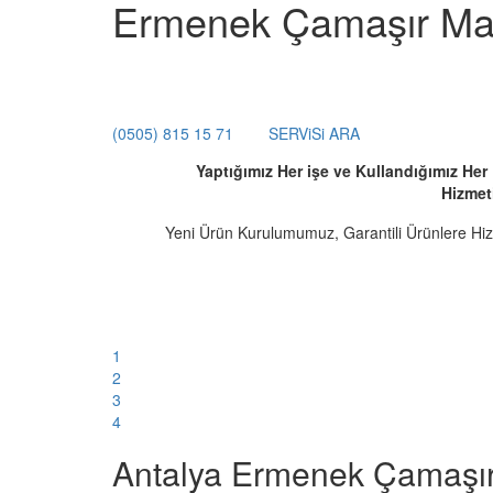
Ermenek Çamaşır Mak
(0505) 815 15 71
SERViSi ARA
Yaptığımız Her işe ve Kullandığımız He
Hizmet
Yeni Ürün Kurulumumuz, Garantili Ürünlere Hi
1
2
3
4
Antalya Ermenek Çamaşır 