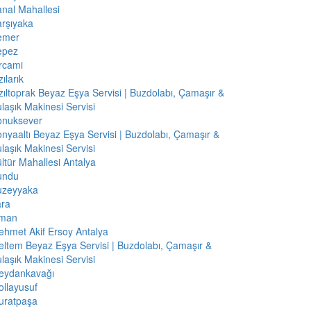
nal Mahallesi
rşıyaka
emer
epez
rcami
zılarık
zıltoprak Beyaz Eşya Servisi | Buzdolabı, Çamaşır &
laşık Makinesi Servisi
onuksever
nyaaltı Beyaz Eşya Servisi | Buzdolabı, Çamaşır &
laşık Makinesi Servisi
ltür Mahallesi Antalya
undu
uzeyyaka
ara
iman
hmet Akif Ersoy Antalya
ltem Beyaz Eşya Servisi | Buzdolabı, Çamaşır &
laşık Makinesi Servisi
eydankavağı
llayusuf
uratpaşa