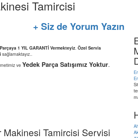
inesi Tamircisi
+ Siz de Yorum Yazın
M
r Parçaya 1 YIL GARANTİ Vermekteyiz
.
Özel Servis
i
sağlamaktayız..
D
Yedek Parça Satışımız Yoktur
.
zmetimiz ve
Er
Er
Si
te
m
Ah
Makinesi Tamircisi Servisi
A