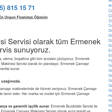
Al
An
5) 815 15 71
Ç
Ça
En Uygun Fiyatımızı Öğrenin
Ç
Cu
Do
D
i Servisi olarak tüm Ermenek
D
D
ervis sunuyoruz.
E
Et
, sıkma, boşaltma gibi tüm arızaları çözüyoruz. Ermenek
F
r Makinesi Servisi olarak ön plandayız. Ermenek Çamaşır
Ga
antisi sunar.
G
G
G
 uzağınızda.
Gü
 çamaşır makinelerinde de hizmet veriyoruz. Ermenek Çamaşır
Gü
ürede tamir eder. Her marka ve model için Ermenek Çamaşır
Ha
H
H
rça ve garantili işçilik sunar.
Ermenek Buzdolabı Servisi ile
Ka
. Ermenek Çamaşır Makinesi Servisi olarak arıza tespiti ve