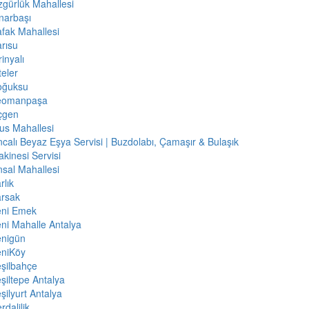
gürlük Mahallesi
narbaşı
fak Mahallesi
rısu
rinyalı
teler
oğuksu
eomanpaşa
çgen
us Mahallesi
calı Beyaz Eşya Servisi | Buzdolabı, Çamaşır & Bulaşık
kinesi Servisi
sal Mahallesi
rlık
arsak
eni Emek
ni Mahalle Antalya
enigün
eniKöy
şilbahçe
şiltepe Antalya
şilyurt Antalya
rdalilik