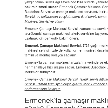
yaygın teknik servis ağı sayesinde kısa sürede yanınızd
bakım hizmeti sunar.
Ermenek Çamaşır Makinesi Servi
Buzdolabı Servisi ve çamaşır makinesi servisimiz birl
Servisi, ev kullanıcıları ve işletmelere özel servis su
Makinesi Servisi'ne ulaşın.
Ermenek Çamaşır Makinesi Servisi, zamanında servis v
tecrübemizi çamaşır makinesi teknik servisine taşıyo
uzatmak için periyodik bakım önerir.
Ermenek Çamaşır Makinesi Servisi, 7/24 çağrı merke
makinesi servisimizde de kullanıcı memnuniyeti önceli
temini ve montajı kolayca sağlanır.
Ermenek’ta çamaşır makinesi arızalarına yerinde ve 
her mahalleye hızlı ulaşım sağlar. Ermenek Buzdolabı Se
indirimler sunuyoruz.
Ermenek Çamaşır Makinesi Servisi, teknik servis ihti
Servisi, uzman teknisyenleriyle güven verir. Ermenek Ç
performansına kavuşur.
Ermenek’ta çamaşır makine
çünkü Ermenek Çamaşır Ma