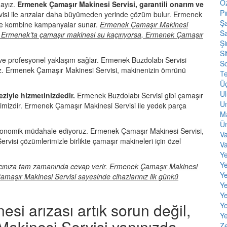
Öz
ayız.
Ermenek Çamaşır Makinesi Servisi, garantili onarım ve
Pı
si ile arızalar daha büyümeden yerinde çözüm bulur. Ermenek
Şa
ikte kombine kampanyalar sunar.
Ermenek Çamaşır Makinesi
Sa
nar. Ermenek’ta çamaşır makinesi su kaçırıyorsa, Ermenek Çamaşır
Şi
Si
e profesyonel yaklaşım sağlar. Ermenek Buzdolabı Servisi
S
ruz. Ermenek Çamaşır Makinesi Servisi, makinenizin ömrünü
T
Ü
Ul
ziyle hizmetinizdedir.
Ermenek Buzdolabı Servisi gibi çamaşır
Un
ğimizdir. Ermenek Çamaşır Makinesi Servisi ile yedek parça
Ma
Ün
ekonomik müdahale ediyoruz. Ermenek Çamaşır Makinesi Servisi,
Va
rvisi çözümlerimizle birlikte çamaşır makineleri için özel
V
Y
Ye
yacınıza tam zamanında cevap verir. Ermenek Çamaşır Makinesi
Y
amaşır Makinesi Servisi sayesinde cihazlarınız ilk günkü
Y
Ye
si arızası artık sorun değil,
Ye
Ye
kinesi Servisi yanınızda.
Ze