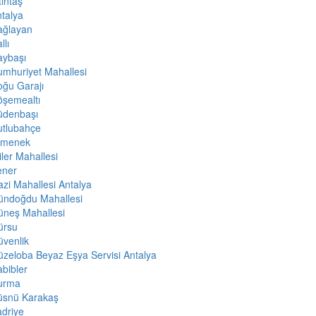
tıntaş
talya
ağlayan
llı
aybaşı
mhuriyet Mahallesi
ğu Garajı
öşemealtı
üdenbaşı
utlubahçe
rmenek
iler Mahallesi
ener
zi Mahallesi Antalya
ündoğdu Mahallesi
üneş Mahallesi
ürsu
venlik
zeloba Beyaz Eşya Servisi Antalya
bibler
urma
üsnü Karakaş
driye