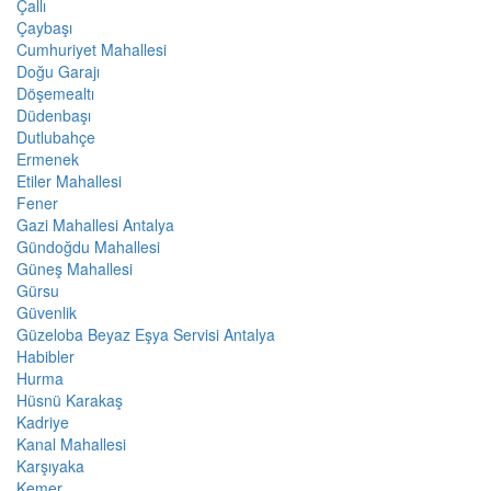
Çallı
Çaybaşı
Cumhuriyet Mahallesi
Doğu Garajı
Döşemealtı
Düdenbaşı
Dutlubahçe
Ermenek
Etiler Mahallesi
Fener
Gazi Mahallesi Antalya
Gündoğdu Mahallesi
Güneş Mahallesi
Gürsu
Güvenlik
Güzeloba Beyaz Eşya Servisi Antalya
Habibler
Hurma
Hüsnü Karakaş
Kadriye
Kanal Mahallesi
Karşıyaka
Kemer