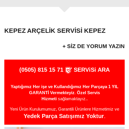
KEPEZ ARÇELIK SERVISI KEPEZ
+ SIZ DE YORUM YAZIN
(0505) 815 15 71
SERViSi ARA
Yaptığımız Her işe ve Kullandığımız Her Parçaya 1 YIL
GARANTİ Vermekteyiz
.
Özel Servis
Hizmeti
sağlamaktayız..
Yeni Ürün Kurulumumuz, Garantili Ürünlere Hizmetimiz ve
Yedek Parça Satışımız Yoktur
.