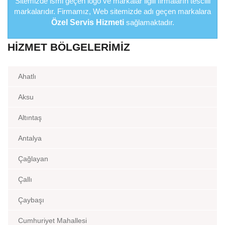
Sitemizde ismi geçen logo ve markalar ilgili firmaların tescilli
markalarıdır. Firmamız, Web sitemizde adı geçen markalara
Özel Servis Hizmeti
sağlamaktadır.
HIZMET BÖLGELERIMIZ
Ahatlı
Aksu
Altıntaş
Antalya
Çağlayan
Çallı
Çaybaşı
Cumhuriyet Mahallesi