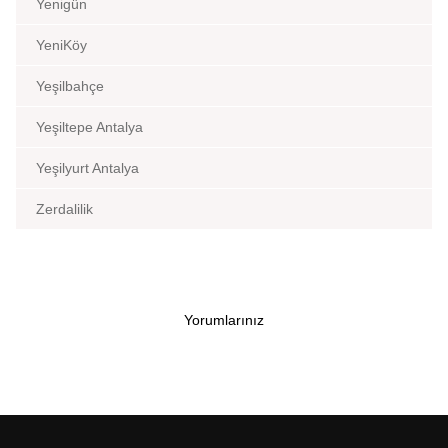
Yenigün
YeniKöy
Yeşilbahçe
Yeşiltepe Antalya
Yeşilyurt Antalya
Zerdalilik
Yorumlarınız