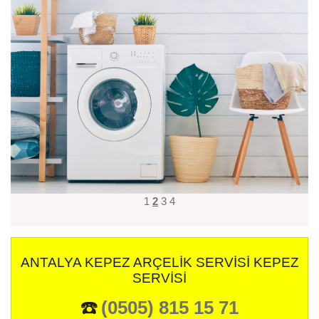
1
2
3
4
ANTALYA KEPEZ ARÇELIK SERVISI KEPEZ
SERVISI
☎️
(0505) 815 15 71