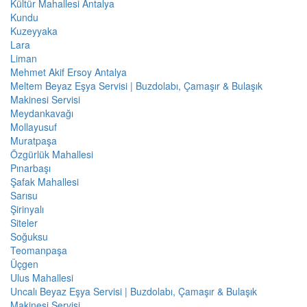
Kültür Mahallesi Antalya
Kundu
Kuzeyyaka
Lara
Liman
Mehmet Akif Ersoy Antalya
Meltem Beyaz Eşya Servisi | Buzdolabı, Çamaşır & Bulaşık
Makinesi Servisi
Meydankavağı
Mollayusuf
Muratpaşa
Özgürlük Mahallesi
Pınarbaşı
Şafak Mahallesi
Sarısu
Şirinyalı
Siteler
Soğuksu
Teomanpaşa
Üçgen
Ulus Mahallesi
Uncalı Beyaz Eşya Servisi | Buzdolabı, Çamaşır & Bulaşık
Makinesi Servisi