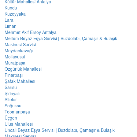
Kültür Mahallesi Antalya
Kundu
Kuzeyyaka
Lara
Liman
Mehmet Akif Ersoy Antalya
Meltem Beyaz Eşya Servisi | Buzdolabı, Çamaşır & Bulaşık
Makinesi Servisi
Meydankavağı
Mollayusuf
Muratpaşa
Özgürlük Mahallesi
Pınarbaşı
Şafak Mahallesi
Sarısu
Şirinyalı
Siteler
Soğuksu
Teomanpaşa
Üçgen
Ulus Mahallesi
Uncalı Beyaz Eşya Servisi | Buzdolabı, Çamaşır & Bulaşık
Makinesi Servisi