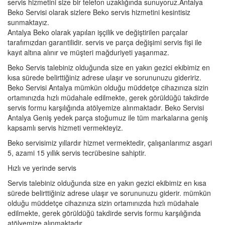
servis hizmetini size bir telefon uzaklığında sunuyoruz.Antalya
Beko Servisi olarak sizlere Beko servis hizmetini kesintisiz
sunmaktayız.
Antalya Beko olarak yapılan işçilik ve değiştirilen parçalar
tarafımızdan garantilidir. servis ve parça değişimi servis fişi ile
kayıt altına alınır ve müşteri mağduriyeti yaşanmaz.
Beko Servis talebiniz olduğunda size en yakın gezici ekibimiz en
kısa sürede belirttiğiniz adrese ulaşır ve sorununuzu gideririz.
Beko Servisi Antalya mümkün olduğu müddetçe cihazınıza sizin
ortamınızda hızlı müdahale edilmekte, gerek görüldüğü takdirde
servis formu karşılığında atölyemize alınmaktadır. Beko Servisi
Antalya Geniş yedek parça stoğumuz ile tüm markalarına geniş
kapsamlı servis hizmeti vermekteyiz.
Beko servisimiz yıllardır hizmet vermektedir, çalışanlarımız asgari
5, azami 15 yıllık servis tecrübesine sahiptir.
Hızlı ve yerinde servis
Servis talebiniz olduğunda size en yakın gezici ekibimiz en kısa
sürede belirttiğiniz adrese ulaşır ve sorununuzu giderir. mümkün
olduğu müddetçe cihazınıza sizin ortamınızda hızlı müdahale
edilmekte, gerek görüldüğü takdirde servis formu karşılığında
atölyemize alınmaktadır.