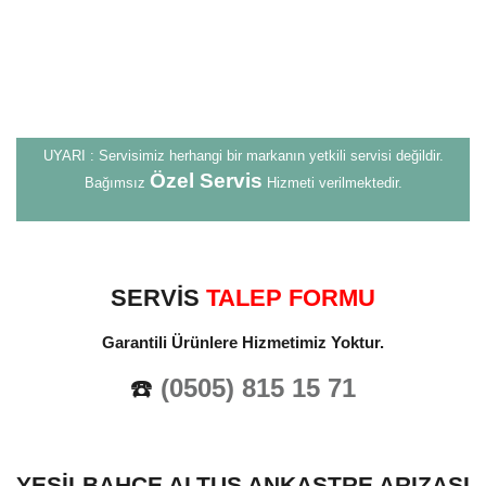
UYARI : Servisimiz herhangi bir markanın yetkili servisi değildir.
Özel Servis
Bağımsız
Hizmeti verilmektedir.
SERVİS
TALEP FORMU
Garantili Ürünlere Hizmetimiz Yoktur.
☎️
(0505) 815 15 71
YEŞILBAHÇE ALTUS ANKASTRE ARIZASI