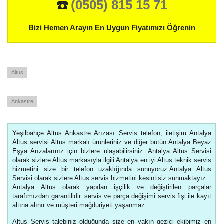
☎️
(0505) 815 15 71
Bizi Hemen Arayın En Uygun Fiyatımızı Öğrenin
Altus
Ankastre
Yeşilbahçe Altus Ankastre Arızası Servis telefon, iletişim Antalya
Altus servisi Altus markalı ürünleriniz ve diğer bütün Antalya Beyaz
Eşya Arızalarınız için bizlere ulaşabilirsiniz. Antalya Altus Servisi
olarak sizlere Altus markasıyla ilgili Antalya en iyi Altus teknik servis
hizmetini size bir telefon uzaklığında sunuyoruz.Antalya Altus
Servisi olarak sizlere Altus servis hizmetini kesintisiz sunmaktayız.
Antalya Altus olarak yapılan işçilik ve değiştirilen parçalar
tarafımızdan garantilidir. servis ve parça değişimi servis fişi ile kayıt
altına alınır ve müşteri mağduriyeti yaşanmaz.
Altus Servis talebiniz olduğunda size en yakın gezici ekibimiz en