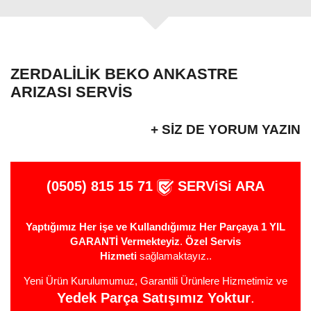
ZERDALILIK BEKO ANKASTRE
ARIZASI SERVIS
+ SIZ DE YORUM YAZIN
(0505) 815 15 71
SERViSi ARA
Yaptığımız Her işe ve Kullandığımız Her Parçaya 1 YIL
GARANTİ Vermekteyiz
.
Özel Servis
Hizmeti
sağlamaktayız..
Yeni Ürün Kurulumumuz, Garantili Ürünlere Hizmetimiz ve
Yedek Parça Satışımız Yoktur
.