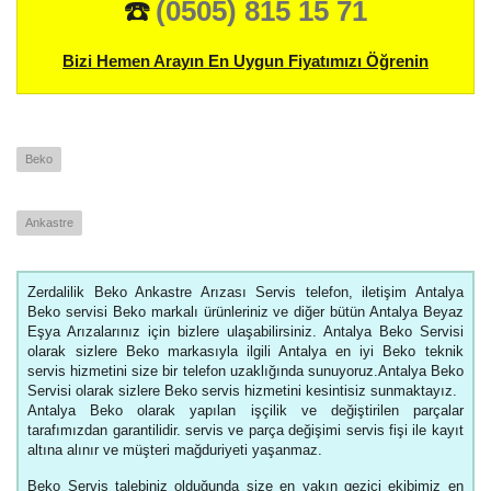
☎️
(0505) 815 15 71
Bizi Hemen Arayın En Uygun Fiyatımızı Öğrenin
Beko
Ankastre
Zerdalilik Beko Ankastre Arızası Servis telefon, iletişim Antalya
Beko servisi Beko markalı ürünleriniz ve diğer bütün Antalya Beyaz
Eşya Arızalarınız için bizlere ulaşabilirsiniz. Antalya Beko Servisi
olarak sizlere Beko markasıyla ilgili Antalya en iyi Beko teknik
servis hizmetini size bir telefon uzaklığında sunuyoruz.Antalya Beko
Servisi olarak sizlere Beko servis hizmetini kesintisiz sunmaktayız.
Antalya Beko olarak yapılan işçilik ve değiştirilen parçalar
tarafımızdan garantilidir. servis ve parça değişimi servis fişi ile kayıt
altına alınır ve müşteri mağduriyeti yaşanmaz.
Beko Servis talebiniz olduğunda size en yakın gezici ekibimiz en