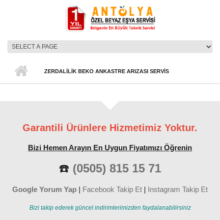
Ana içeriğe atla
ANA MENÜ
ZERDALILIK BEKO ANKASTRE ARIZASI SERVIS
Garantili Ürünlere Hizmetimiz Yoktur.
Bizi Hemen Arayın En Uygun Fiyatımızı Öğrenin
☎️
(0505) 815 15 71
Google Yorum Yap
|
Facebook Takip Et
|
Instagram Takip Et
Bizi takip ederek güncel indirimlerimizden faydalanabilirsiniz