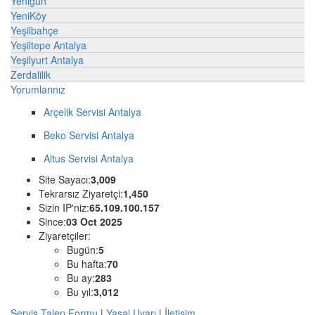
Yenigün
YeniKöy
Yeşilbahçe
Yeşiltepe Antalya
Yeşilyurt Antalya
Zerdalilik
Yorumlarınız
Arçelik Servisi Antalya
Beko Servisi Antalya
Altus Servisi Antalya
Site Sayacı:
3,009
Tekrarsız Ziyaretçi:
1,450
Sizin IP'niz:
65.109.100.157
Since:
03 Oct 2025
Ziyaretçiler:
Bugün:
5
Bu hafta:
70
Bu ay:
283
Bu yıl:
3,012
Servis Talep Formu
|
Yasal Uyarı
|
İletişim