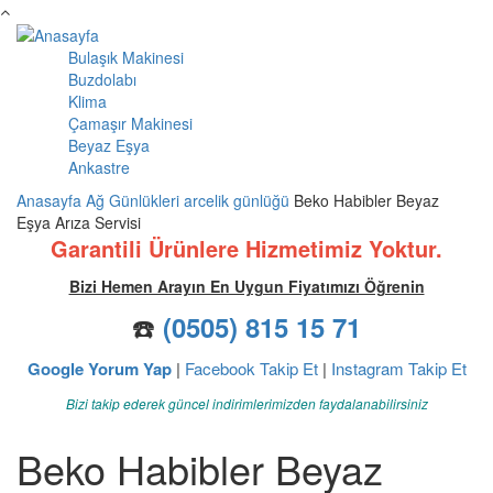
Ana içeriğe atla
Bulaşık Makinesi
Ana menü
Buzdolabı
Klima
Çamaşır Makinesi
Beyaz Eşya
Ankastre
Anasayfa
Ağ Günlükleri
arcelik günlüğü
Beko Habibler Beyaz
Eşya Arıza Servisi
Garantili Ürünlere Hizmetimiz Yoktur.
Bizi Hemen Arayın En Uygun Fiyatımızı Öğrenin
☎️
(0505) 815 15 71
Google Yorum Yap
|
Facebook Takip Et
|
Instagram Takip Et
Bizi takip ederek güncel indirimlerimizden faydalanabilirsiniz
Beko Habibler Beyaz