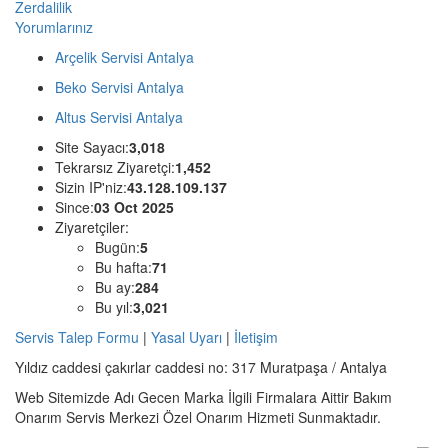
Zerdalilik
Yorumlarınız
Arçelik Servisi Antalya
Beko Servisi Antalya
Altus Servisi Antalya
Site Sayacı:
3,018
Tekrarsız Ziyaretçi:
1,452
Sizin IP'niz:
43.128.109.137
Since:
03 Oct 2025
Ziyaretçiler:
Bugün:
5
Bu hafta:
71
Bu ay:
284
Bu yıl:
3,021
Servis Talep Formu
|
Yasal Uyarı
|
İletişim
Yıldız caddesi çakırlar caddesi no: 317 Muratpaşa / Antalya
Web Sitemizde Adı Gecen Marka İlgili Firmalara Aittir Bakım
Onarım Servis Merkezi Özel Onarım Hizmeti Sunmaktadır.