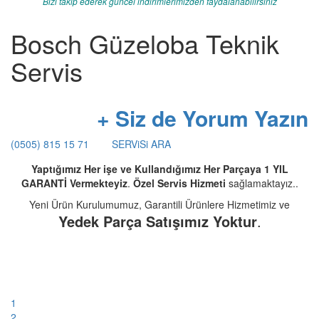
Bizi takip ederek güncel indirimlerimizden faydalanabilirsiniz
Bosch Güzeloba Teknik
Servis
+ Siz de Yorum Yazın
(0505) 815 15 71
SERViSi ARA
Yaptığımız Her işe ve Kullandığımız Her Parçaya 1 YIL
GARANTİ Vermekteyiz
.
Özel Servis Hizmeti
sağlamaktayız..
Yeni Ürün Kurulumumuz, Garantili Ürünlere Hizmetimiz ve
Yedek Parça Satışımız Yoktur
.
1
2