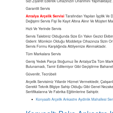
Sizi Ziyaret Ederek Cihazınızın Onarımını Yapmaktayız.
Garantili Servis
Antalya Arçelik Servisi
Tarafından Yapılan İşçilik Ve D
Değişimi Servis Fişi İle Kayıt Altına Alınır Ve Müşteri 
Hızlı Ve Yerinde Servis
Servis Talebiniz Olduğunda Size En Yakın Gezici Ekibi
Giderir. Mümkün Olduğu Müddetçe Cihazınıza Sizin Or
Servis Formu Karşılığında Atölyemize Alınmaktadır.
Tüm Markalara Servis
Geniş Yedek Parça Stoğumuz İle Antalya'Da Tüm Marka
Bulunamadı, Tamir Edilemiyor Gibi Geçiştirme Bahane
Güvenilir, Tecrübeli
Arçelik Servisimiz Yıllardır Hizmet Vermektedir, Çalışan
Gerekli Teknik Bilgiye Sahip Olduğu Gibi Genel Nezaket
Sertifikalarına Ve Fabrika Eğitimlerine Sahiptir.
Konyaaltı Arçelik Ankastre Aydinlık Mahallesi Se