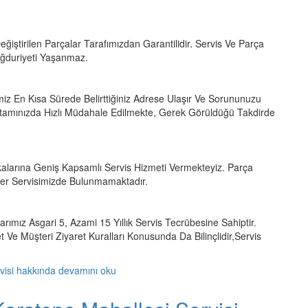
eğiştirilen Parçalar Tarafımızdan Garantilidir. Servis Ve Parça
Mağduriyeti Yaşanmaz.
miz En Kısa Sürede Belirttiğiniz Adrese Ulaşır Ve Sorununuzu
tamınızda Hızlı Müdahale Edilmekte, Gerek Görüldüğü Takdirde
larına Geniş Kapsamlı Servis Hizmeti Vermekteyiz. Parça
ler Servisimizde Bulunmamaktadır.
larımız Asgari 5, Azami 15 Yıllık Servis Tecrübesine Sahiptir.
 Ve Müşteri Ziyaret Kuralları Konusunda Da Bilinçlidir,Servis
rvisi hakkında
devamını oku