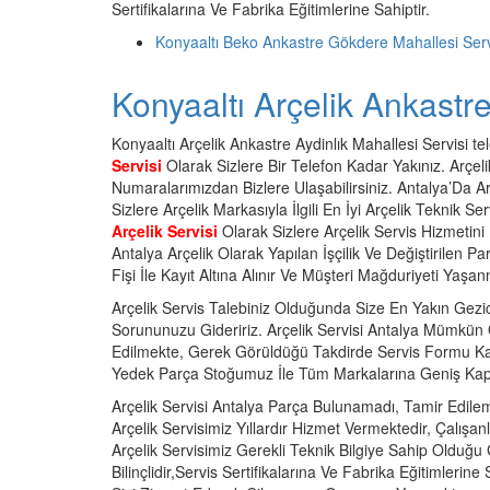
Sertifikalarına Ve Fabrika Eğitimlerine Sahiptir.
Konyaaltı Beko Ankastre Gökdere Mahallesi Ser
Konyaaltı Arçelik Ankastre
Konyaaltı Arçelik Ankastre Aydinlık Mahallesi Servisi tel
Servisi
Olarak Sizlere Bir Telefon Kadar Yakınız. Arçelik
Numaralarımızdan Bizlere Ulaşabilirsiniz. Antalya’Da A
Sizlere Arçelik Markasıyla İlgili En İyi Arçelik Teknik 
Arçelik Servisi
Olarak Sizlere Arçelik Servis Hizmetini
Antalya Arçelik Olarak Yapılan İşçilik Ve Değiştirilen P
Fişi İle Kayıt Altına Alınır Ve Müşteri Mağduriyeti Yaşa
Arçelik Servis Talebiniz Olduğunda Size En Yakın Gezici
Sorununuzu Gideririz. Arçelik Servisi Antalya Mümkün
Edilmekte, Gerek Görüldüğü Takdirde Servis Formu Karş
Yedek Parça Stoğumuz İle Tüm Markalarına Geniş Kaps
Arçelik Servisi Antalya Parça Bulunamadı, Tamir Edil
Arçelik Servisimiz Yıllardır Hizmet Vermektedir, Çalışan
Arçelik Servisimiz Gerekli Teknik Bilgiye Sahip Olduğ
Bilinçlidir,Servis Sertifikalarına Ve Fabrika Eğitimlerine