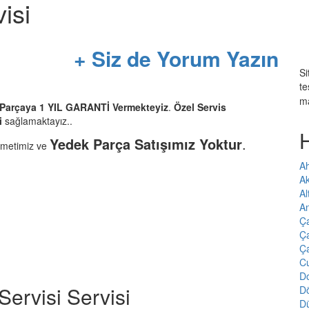
isi
+ Siz de Yorum Yazın
Si
te
m
r Parçaya 1 YIL GARANTİ Vermekteyiz
.
Özel Servis
i
sağlamaktayız..
Yedek Parça Satışımız Yoktur
.
zmetimiz ve
Ah
A
Al
An
Ç
Ça
Ç
Cu
Do
Servisi Servisi
D
D