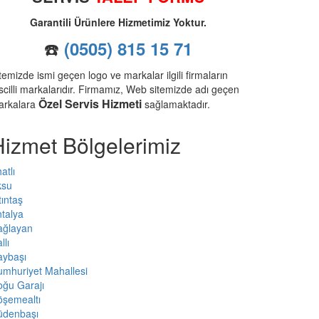
Garantili Ürünlere Hizmetimiz Yoktur.
☎️
(0505) 815 15 71
temizde ismi geçen logo ve markalar ilgili firmaların
scilli markalarıdır. Firmamız, Web sitemizde adı geçen
Özel Servis Hizmeti
arkalara
sağlamaktadır.
Hizmet Bölgelerimiz
atlı
ksu
tıntaş
talya
ağlayan
llı
aybaşı
mhuriyet Mahallesi
ğu Garajı
öşemealtı
üdenbaşı