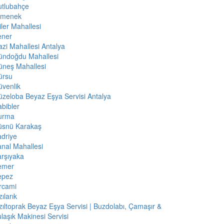
utlubahçe
rmenek
iler Mahallesi
ener
zi Mahallesi Antalya
ündoğdu Mahallesi
üneş Mahallesi
ürsu
venlik
zeloba Beyaz Eşya Servisi Antalya
bibler
urma
üsnü Karakaş
driye
nal Mahallesi
rşıyaka
emer
epez
rcami
zılarık
zıltoprak Beyaz Eşya Servisi | Buzdolabı, Çamaşır &
laşık Makinesi Servisi