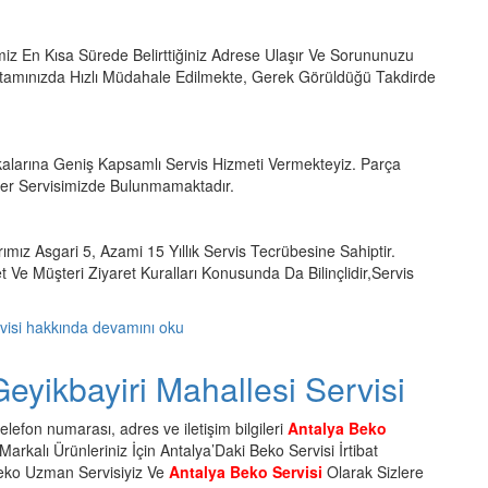
miz En Kısa Sürede Belirttiğiniz Adrese Ulaşır Ve Sorununuzu
tamınızda Hızlı Müdahale Edilmekte, Gerek Görüldüğü Takdirde
larına Geniş Kapsamlı Servis Hizmeti Vermekteyiz. Parça
ler Servisimizde Bulunmamaktadır.
ımız Asgari 5, Azami 15 Yıllık Servis Tecrübesine Sahiptir.
 Ve Müşteri Ziyaret Kuralları Konusunda Da Bilinçlidir,Servis
visi hakkında
devamını oku
eyikbayiri Mahallesi Servisi
lefon numarası, adres ve iletişim bilgileri
Antalya Beko
arkalı Ürünleriniz İçin Antalya’Daki Beko Servisi İrtibat
Beko Uzman Servisiyiz Ve
Antalya Beko Servisi
Olarak Sizlere