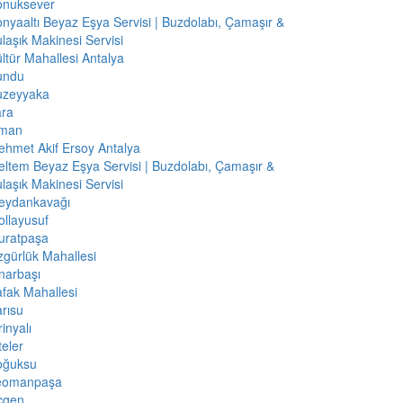
onuksever
nyaaltı Beyaz Eşya Servisi | Buzdolabı, Çamaşır &
laşık Makinesi Servisi
ltür Mahallesi Antalya
undu
uzeyyaka
ara
iman
hmet Akif Ersoy Antalya
ltem Beyaz Eşya Servisi | Buzdolabı, Çamaşır &
laşık Makinesi Servisi
eydankavağı
llayusuf
uratpaşa
gürlük Mahallesi
narbaşı
fak Mahallesi
rısu
rinyalı
teler
oğuksu
eomanpaşa
çgen