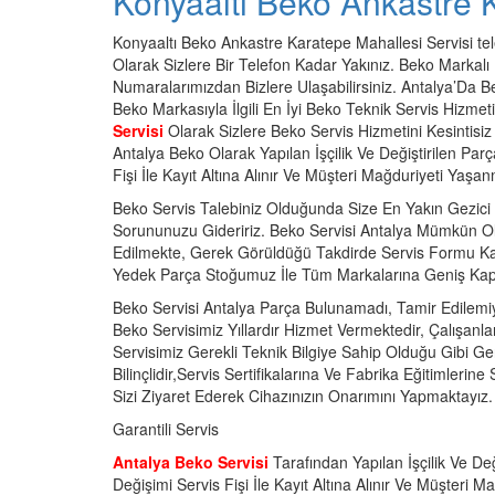
Konyaaltı Beko Ankastre 
Konyaaltı Beko Ankastre Karatepe Mahallesi Servisi tele
Olarak Sizlere Bir Telefon Kadar Yakınız. Beko Markalı Ü
Numaralarımızdan Bizlere Ulaşabilirsiniz. Antalya’Da 
Beko Markasıyla İlgili En İyi Beko Teknik Servis Hizmet
Servisi
Olarak Sizlere Beko Servis Hizmetini Kesintisi
Antalya Beko Olarak Yapılan İşçilik Ve Değiştirilen Parç
Fişi İle Kayıt Altına Alınır Ve Müşteri Mağduriyeti Yaşa
Beko Servis Talebiniz Olduğunda Size En Yakın Gezici E
Sorununuzu Gideririz. Beko Servisi Antalya Mümkün O
Edilmekte, Gerek Görüldüğü Takdirde Servis Formu Karş
Yedek Parça Stoğumuz İle Tüm Markalarına Geniş Kaps
Beko Servisi Antalya Parça Bulunamadı, Tamir Edilemi
Beko Servisimiz Yıllardır Hizmet Vermektedir, Çalışanla
Servisimiz Gerekli Teknik Bilgiye Sahip Olduğu Gibi G
Bilinçlidir,Servis Sertifikalarına Ve Fabrika Eğitimlerine
Sizi Ziyaret Ederek Cihazınızın Onarımını Yapmaktayız.
Garantili Servis
Antalya Beko Servisi
Tarafından Yapılan İşçilik Ve Değ
Değişimi Servis Fişi İle Kayıt Altına Alınır Ve Müşteri 