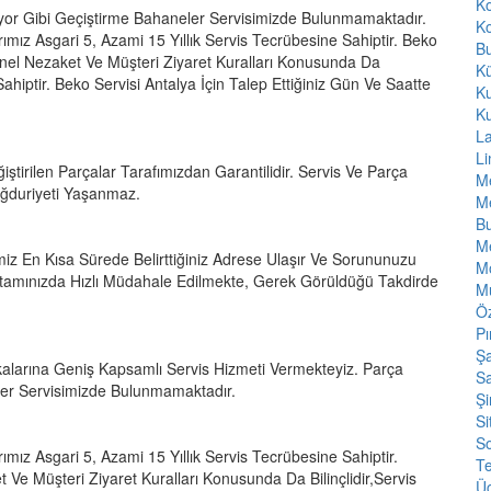
K
yor Gibi Geçiştirme Bahaneler Servisimizde Bulunmamaktadır.
Ko
rımız Asgari 5, Azami 15 Yıllık Servis Tecrübesine Sahiptir. Beko
Bu
enel Nezaket Ve Müşteri Ziyaret Kuralları Konusunda Da
Kü
 Sahiptir. Beko Servisi Antalya İçin Talep Ettiğiniz Gün Ve Saatte
K
K
L
L
iştirilen Parçalar Tarafımızdan Garantilidir. Servis Ve Parça
Me
Mağduriyeti Yaşanmaz.
Me
Bu
M
miz En Kısa Sürede Belirttiğiniz Adrese Ulaşır Ve Sorununuzu
Mo
tamınızda Hızlı Müdahale Edilmekte, Gerek Görüldüğü Takdirde
M
Öz
Pı
Şa
larına Geniş Kapsamlı Servis Hizmeti Vermekteyiz. Parça
Sa
ler Servisimizde Bulunmamaktadır.
Şi
Si
S
ımız Asgari 5, Azami 15 Yıllık Servis Tecrübesine Sahiptir.
T
 Ve Müşteri Ziyaret Kuralları Konusunda Da Bilinçlidir,Servis
Ü