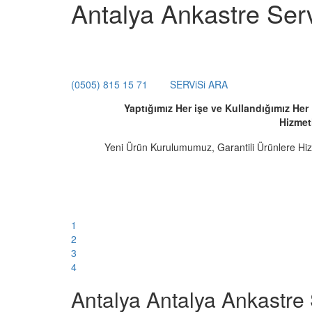
Antalya Ankastre Serv
(0505) 815 15 71
SERViSi ARA
Yaptığımız Her işe ve Kullandığımız He
Hizmet
Yeni Ürün Kurulumumuz, Garantili Ürünlere Hi
1
2
3
4
Antalya Antalya Ankastre 