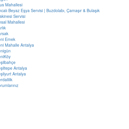
us Mahallesi
calı Beyaz Eşya Servisi | Buzdolabı, Çamaşır & Bulaşık
kinesi Servisi
sal Mahallesi
rlık
arsak
eni Emek
ni Mahalle Antalya
enigün
eniKöy
şilbahçe
şiltepe Antalya
şilyurt Antalya
rdalilik
rumlarınız