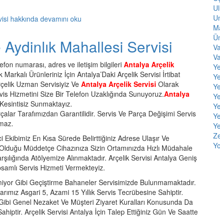
Ul
Un
visi hakkında
devamını oku
Ma
Ün
 Aydinlık Mahallesi Servisi
Va
V
efon numarası, adres ve iletişim bilgileri
Antalya Arçelik
Y
 Markalı Ürünleriniz İçin Antalya’Daki Arçelik Servisi İrtibat
Ye
rçelik Uzman Servisiyiz Ve
Antalya Arçelik Servisi
Olarak
Y
Servis Hizmetini Size Bir Telefon Uzaklığında Sunuyoruz.
Antalya
Y
 Kesintisiz Sunmaktayız.
Ye
arçalar Tarafımızdan Garantilidir. Servis Ve Parça Değişimi Servis
Ye
nmaz.
Ye
Ze
 Ekibimiz En Kısa Sürede Belirttiğiniz Adrese Ulaşır Ve
Yo
 Olduğu Müddetçe Cihazınıza Sizin Ortamınızda Hızlı Müdahale
ılığında Atölyemize Alınmaktadır. Arçelik Servisi Antalya Geniş
amlı Servis Hizmeti Vermekteyiz.
emiyor Gibi Geçiştirme Bahaneler Servisimizde Bulunmamaktadır.
larımız Asgari 5, Azami 15 Yıllık Servis Tecrübesine Sahiptir.
u Gibi Genel Nezaket Ve Müşteri Ziyaret Kuralları Konusunda Da
 Sahiptir. Arçelik Servisi Antalya İçin Talep Ettiğiniz Gün Ve Saatte