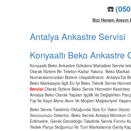
☎️
(050
Bizi Hemen Arayın 
Antalya Ankastre Servisi
Konyaaltı Beko Ankastre 
Konyaaltı Beko Ankastre Gökdere Mahallesi Servisi telef
Olarak Sizlere Bir Telefon Kadar Yakınız. Beko Markalı Ü
Numaralarımızdan Bizlere Ulaşabilirsiniz. Antalya’Da 
Beko Markasıyla İlgili En İyi Beko Teknik Servis Hizmet
Servisi
Olarak Sizlere Beko Servis Hizmetini Kesintisi
Antalya Beko Olarak Yapılan İşçilik Ve Değiştirilen Parç
Fişi İle Kayıt Altına Alınır Ve Müşteri Mağduriyeti Yaşa
Beko Servis Talebiniz Olduğunda Size En Yakın Gezici E
Sorununuzu Gideririz. Beko Servisi Antalya Mümkün O
Edilmekte, Gerek Görüldüğü Takdirde Servis Formu Karş
Yedek Parça Stoğumuz İle Tüm Markalarına Geniş Kaps