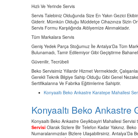
Hızlı Ve Yerinde Servis
Servis Talebiniz Olduğunda Size En Yakın Gezici Ekibi
Giderir. Mümkün Olduğu Müddetçe Cihazınıza Sizin Or
Servis Formu Karşılığında Atölyemize Alınmaktadır.
Tüm Markalara Servis
Geniş Yedek Parça Stoğumuz İle Antalya'Da Tüm Marka
Bulunamadı, Tamir Edilemiyor Gibi Geçiştirme Bahane
Güvenilir, Tecrübeli
Beko Servisimiz Yıllardır Hizmet Vermektedir, Çalışanlar
Gerekli Teknik Bilgiye Sahip Olduğu Gibi Genel Nezaket
Sertifikalarına Ve Fabrika Eğitimlerine Sahiptir.
Konyaaltı Beko Ankastre Karatepe Mahallesi Ser
Konyaaltı Beko Ankastre G
Konyaaltı Beko Ankastre Geyikbayiri Mahallesi Servisi te
Servisi
Olarak Sizlere Bir Telefon Kadar Yakınız. Beko M
Numaralarımızdan Bizlere Ulaşabilirsiniz. Antalya’Da 