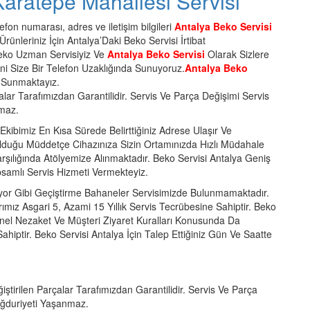
Karatepe Mahallesi Servisi
fon numarası, adres ve iletişim bilgileri
Antalya Beko Servisi
rünleriniz İçin Antalya’Daki Beko Servisi İrtibat
Beko Uzman Servisiyiz Ve
Antalya Beko Servisi
Olarak Sizlere
ini Size Bir Telefon Uzaklığında Sunuyoruz.
Antalya Beko
z Sunmaktayız.
alar Tarafımızdan Garantilidir. Servis Ve Parça Değişimi Servis
nmaz.
kibimiz En Kısa Sürede Belirttiğiniz Adrese Ulaşır Ve
lduğu Müddetçe Cihazınıza Sizin Ortamınızda Hızlı Müdahale
ılığında Atölyemize Alınmaktadır. Beko Servisi Antalya Geniş
amlı Servis Hizmeti Vermekteyiz.
yor Gibi Geçiştirme Bahaneler Servisimizde Bulunmamaktadır.
rımız Asgari 5, Azami 15 Yıllık Servis Tecrübesine Sahiptir. Beko
enel Nezaket Ve Müşteri Ziyaret Kuralları Konusunda Da
 Sahiptir. Beko Servisi Antalya İçin Talep Ettiğiniz Gün Ve Saatte
iştirilen Parçalar Tarafımızdan Garantilidir. Servis Ve Parça
Mağduriyeti Yaşanmaz.