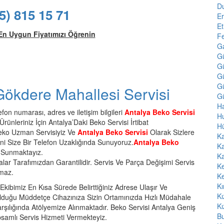
D
5) 815 15 71
E
Et
En Uygun Fiyatımızı Öğrenin
F
Ga
G
G
G
Gü
Gökdere Mahallesi Servisi
Gü
Ha
on numarası, adres ve iletişim bilgileri
Antalya Beko Servisi
H
rünleriniz İçin Antalya’Daki Beko Servisi İrtibat
H
Beko Uzman Servisiyiz Ve
Antalya Beko Servisi
Olarak Sizlere
Ka
ini Size Bir Telefon Uzaklığında Sunuyoruz.
Antalya Beko
Ka
z Sunmaktayız.
Ka
alar Tarafımızdan Garantilidir. Servis Ve Parça Değişimi Servis
K
nmaz.
K
Kı
kibimiz En Kısa Sürede Belirttiğiniz Adrese Ulaşır Ve
Kı
lduğu Müddetçe Cihazınıza Sizin Ortamınızda Hızlı Müdahale
Kı
ılığında Atölyemize Alınmaktadır. Beko Servisi Antalya Geniş
Bu
amlı Servis Hizmeti Vermekteyiz.