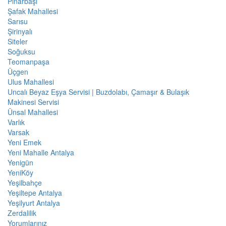
Pınarbaşı
Şafak Mahallesi
Sarısu
Şirinyalı
Siteler
Soğuksu
Teomanpaşa
Üçgen
Ulus Mahallesi
Uncalı Beyaz Eşya Servisi | Buzdolabı, Çamaşır & Bulaşık
Makinesi Servisi
Ünsal Mahallesi
Varlık
Varsak
Yeni Emek
Yeni Mahalle Antalya
Yenigün
YeniKöy
Yeşilbahçe
Yeşiltepe Antalya
Yeşilyurt Antalya
Zerdalilik
Yorumlarınız