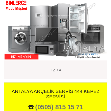
1
2
3
4
ANTALYA ARÇELIK SERVIS 444 KEPEZ
SERVISI
☎️
(0505) 815 15 71