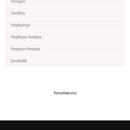
Yenigün
YeniKöy
Yeşilbahçe
Yeşiltepe Antalya
Yeşilyurt Antalya
Zerdalilik
Yorumlarınız