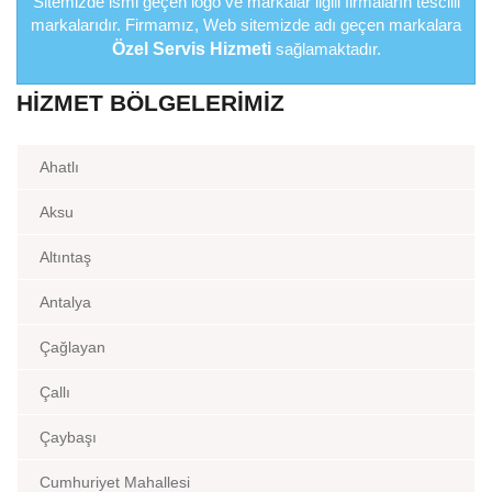
Sitemizde ismi geçen logo ve markalar ilgili firmaların tescilli
markalarıdır. Firmamız, Web sitemizde adı geçen markalara
Özel Servis Hizmeti
sağlamaktadır.
HIZMET BÖLGELERIMIZ
Ahatlı
Aksu
Altıntaş
Antalya
Çağlayan
Çallı
Çaybaşı
Cumhuriyet Mahallesi