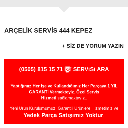
ARÇELIK SERVIS 444 KEPEZ
+ SIZ DE YORUM YAZIN
(0505) 815 15 71
SERViSi ARA
Yaptığımız Her işe ve Kullandığımız Her Parçaya 1 YIL
GARANTİ Vermekteyiz
.
Özel Servis
Hizmeti
sağlamaktayız..
Yeni Ürün Kurulumumuz, Garantili Ürünlere Hizmetimiz ve
Yedek Parça Satışımız Yoktur
.