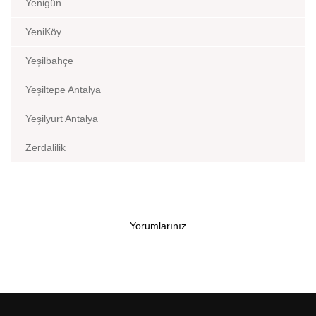
Yenigün
YeniKöy
Yeşilbahçe
Yeşiltepe Antalya
Yeşilyurt Antalya
Zerdalilik
Yorumlarınız