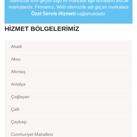
Sitemizde ismi geçen logo ve markalar ilgili firmaların tescilli
markalarıdır. Firmamız, Web sitemizde adı geçen markalara
Özel Servis Hizmeti
sağlamaktadır.
HIZMET BÖLGELERIMIZ
Ahatlı
Aksu
Altıntaş
Antalya
Çağlayan
Çallı
Çaybaşı
Cumhuriyet Mahallesi