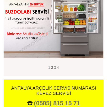
1
2
3
4
ANTALYA ARÇELIK SERVIS NUMARASI
KEPEZ SERVISI
☎️
(0505) 815 15 71