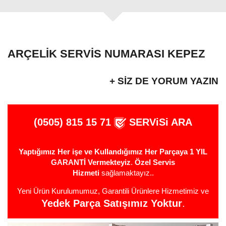
ARÇELIK SERVIS NUMARASI KEPEZ
+ SIZ DE YORUM YAZIN
(0505) 815 15 71
SERViSi ARA
Yaptığımız Her işe ve Kullandığımız Her Parçaya 1 YIL
GARANTİ Vermekteyiz
.
Özel Servis
Hizmeti
sağlamaktayız..
Yeni Ürün Kurulumumuz, Garantili Ürünlere Hizmetimiz ve
Yedek Parça Satışımız Yoktur
.