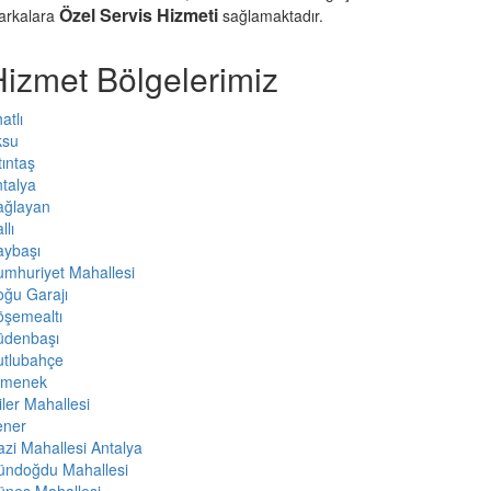
Özel Servis Hizmeti
arkalara
sağlamaktadır.
Hizmet Bölgelerimiz
atlı
ksu
tıntaş
talya
ağlayan
llı
aybaşı
mhuriyet Mahallesi
ğu Garajı
öşemealtı
üdenbaşı
utlubahçe
rmenek
iler Mahallesi
ener
zi Mahallesi Antalya
ündoğdu Mahallesi