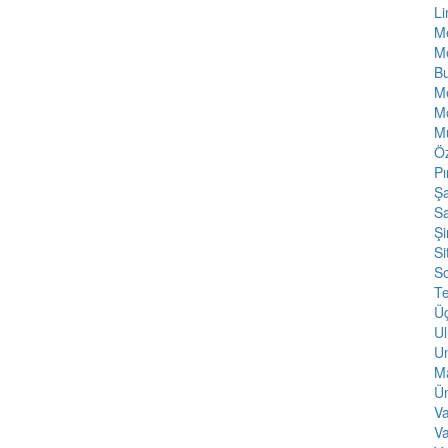
L
Me
Me
Bu
M
Mo
M
Öz
Pı
Şa
Sa
Şi
Si
S
T
Ü
Ul
Un
Ma
Ün
Va
V