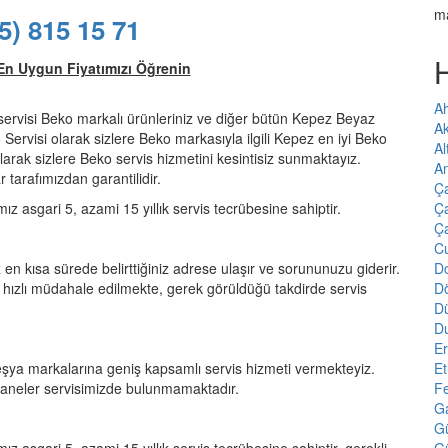
m
5) 815 15 71
En Uygun Fiyatımızı Öğrenin
Ah
servisi Beko markalı ürünleriniz ve diğer bütün Kepez Beyaz
A
o Servisi olarak sizlere Beko markasıyla ilgili Kepez en iyi Beko
Al
arak sizlere Beko servis hizmetini kesintisiz sunmaktayız.
An
 tarafımızdan garantilidir.
Ç
Ça
mız asgari 5, azami 15 yıllık servis tecrübesine sahiptir.
Ç
Cu
Do
 en kısa sürede belirttiğiniz adrese ulaşır ve sorununuzu giderir.
D
hızlı müdahale edilmekte, gerek görüldüğü takdirde servis
D
D
E
Et
ya markalarına geniş kapsamlı servis hizmeti vermekteyiz.
F
haneler servisimizde bulunmamaktadır.
Ga
G