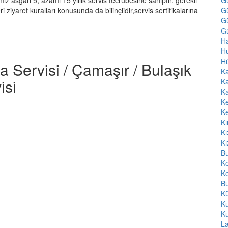
G
ız asgari 5, azami 15 yıllık servis tecrübesine sahiptir. gerekli
G
 ziyaret kuralları konusunda da bilinçlidir,servis sertifikalarına
Gü
Gü
Ha
H
H
a Servisi / Çamaşır / Bulaşık
Ka
isi
Ka
Ka
K
K
Kı
Kı
Kı
Bu
K
Ko
Bu
Kü
K
K
L