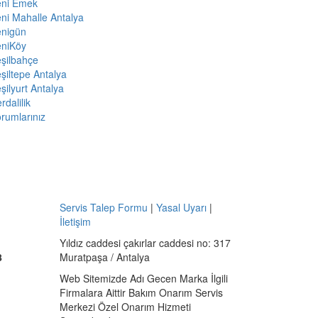
eni Emek
ni Mahalle Antalya
enigün
eniKöy
şilbahçe
şiltepe Antalya
şilyurt Antalya
rdalilik
rumlarınız
Servis Talep Formu
|
Yasal Uyarı
|
İletişim
Yıldız caddesi çakırlar caddesi no: 317
8
Muratpaşa / Antalya
Web Sitemizde Adı Gecen Marka İlgili
Firmalara Aittir Bakım Onarım Servis
Merkezi Özel Onarım Hizmeti