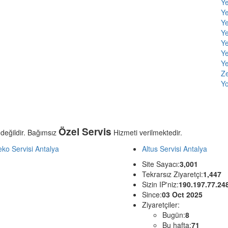
Y
Ye
Y
Y
Ye
Ye
Ye
Ze
Yo
Özel Servis
 değildir. Bağımsız
Hizmeti verilmektedir.
ko Servisi Antalya
Altus Servisi Antalya
Site Sayacı:
3,001
Tekrarsız Ziyaretçi:
1,447
Sizin IP'niz:
190.197.77.24
Since:
03 Oct 2025
Ziyaretçiler:
Bugün:
8
Bu hafta:
71