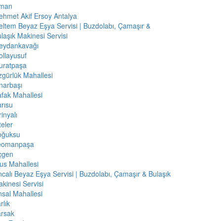
iman
hmet Akif Ersoy Antalya
ltem Beyaz Eşya Servisi | Buzdolabı, Çamaşır &
laşık Makinesi Servisi
eydankavağı
llayusuf
uratpaşa
gürlük Mahallesi
narbaşı
fak Mahallesi
rısu
rinyalı
teler
oğuksu
eomanpaşa
çgen
us Mahallesi
calı Beyaz Eşya Servisi | Buzdolabı, Çamaşır & Bulaşık
kinesi Servisi
sal Mahallesi
rlık
arsak