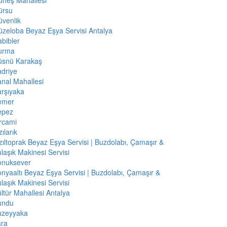
üneş Mahallesi
ürsu
venlik
zeloba Beyaz Eşya Servisi Antalya
bibler
urma
üsnü Karakaş
driye
nal Mahallesi
rşıyaka
emer
epez
rcami
zılarık
zıltoprak Beyaz Eşya Servisi | Buzdolabı, Çamaşır &
laşık Makinesi Servisi
onuksever
nyaaltı Beyaz Eşya Servisi | Buzdolabı, Çamaşır &
laşık Makinesi Servisi
ltür Mahallesi Antalya
undu
uzeyyaka
ara