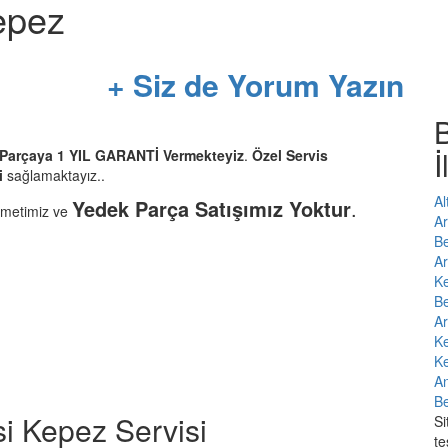
epez
+ Siz de Yorum Yazın
İ
r Parçaya 1 YIL GARANTİ Vermekteyiz
.
Özel Servis
i
sağlamaktayız..
Al
Yedek Parça Satışımız Yoktur
.
zmetimiz ve
Ar
Be
Ar
Ke
Be
Ar
Ke
Ke
An
Be
i Kepez Servisi
Si
te