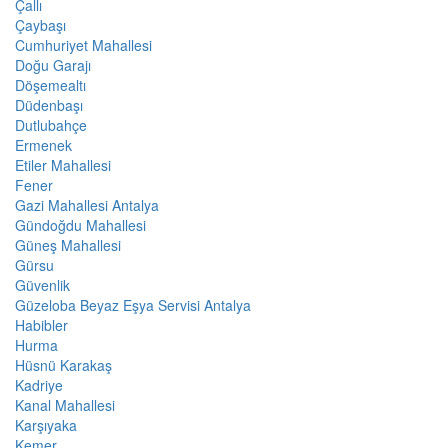
Çallı
Çaybaşı
Cumhuriyet Mahallesi
Doğu Garajı
Döşemealtı
Düdenbaşı
Dutlubahçe
Ermenek
Etiler Mahallesi
Fener
Gazi Mahallesi Antalya
Gündoğdu Mahallesi
Güneş Mahallesi
Gürsu
Güvenlik
Güzeloba Beyaz Eşya Servisi Antalya
Habibler
Hurma
Hüsnü Karakaş
Kadriye
Kanal Mahallesi
Karşıyaka
Kemer