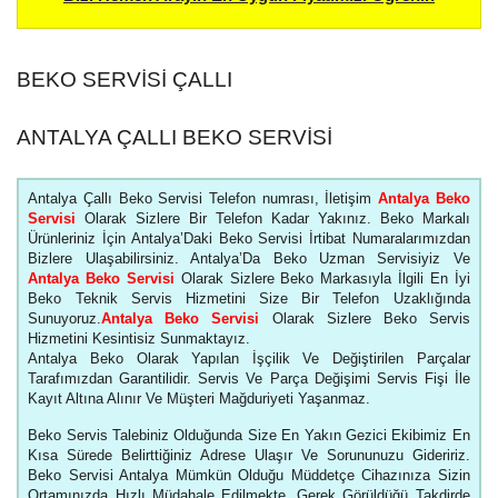
BEKO SERVISI ÇALLI
ANTALYA ÇALLI BEKO SERVISI
Antalya Çallı Beko Servisi Telefon numrası, İletişim
Antalya Beko
Servisi
Olarak Sizlere Bir Telefon Kadar Yakınız. Beko Markalı
Ürünleriniz İçin Antalya’Daki Beko Servisi İrtibat Numaralarımızdan
Bizlere Ulaşabilirsiniz. Antalya’Da Beko Uzman Servisiyiz Ve
Antalya Beko Servisi
Olarak Sizlere Beko Markasıyla İlgili En İyi
Beko Teknik Servis Hizmetini Size Bir Telefon Uzaklığında
Sunuyoruz.
Antalya Beko Servisi
Olarak Sizlere Beko Servis
Hizmetini Kesintisiz Sunmaktayız.
Antalya Beko Olarak Yapılan İşçilik Ve Değiştirilen Parçalar
Tarafımızdan Garantilidir. Servis Ve Parça Değişimi Servis Fişi İle
Kayıt Altına Alınır Ve Müşteri Mağduriyeti Yaşanmaz.
Beko Servis Talebiniz Olduğunda Size En Yakın Gezici Ekibimiz En
Kısa Sürede Belirttiğiniz Adrese Ulaşır Ve Sorununuzu Gideririz.
Beko Servisi Antalya Mümkün Olduğu Müddetçe Cihazınıza Sizin
Ortamınızda Hızlı Müdahale Edilmekte, Gerek Görüldüğü Takdirde