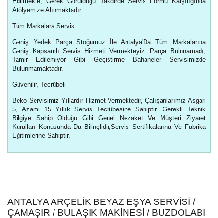
Edilmekte, Gerek Görüldüğü Takdirde Servis Formu Karşılığında
Atölyemize Alınmaktadır.
Tüm Markalara Servis
Geniş Yedek Parça Stoğumuz İle Antalya'Da Tüm Markalarına
Geniş Kapsamlı Servis Hizmeti Vermekteyiz. Parça Bulunamadı,
Tamir Edilemiyor Gibi Geçiştirme Bahaneler Servisimizde
Bulunmamaktadır.
Güvenilir, Tecrübeli
Beko Servisimiz Yıllardır Hizmet Vermektedir, Çalışanlarımız Asgari
5, Azami 15 Yıllık Servis Tecrübesine Sahiptir. Gerekli Teknik
Bilgiye Sahip Olduğu Gibi Genel Nezaket Ve Müşteri Ziyaret
Kuralları Konusunda Da Bilinçlidir,Servis Sertifikalarına Ve Fabrika
Eğitimlerine Sahiptir.
ANTALYA ARÇELIK BEYAZ EŞYA SERVISI /
ÇAMAŞIR / BULAŞIK MAKINESI / BUZDOLABI