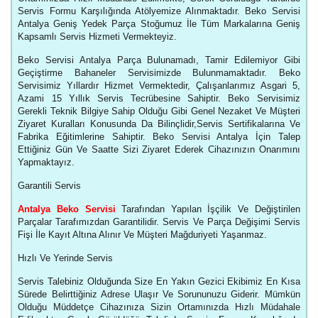
Servis Formu Karşılığında Atölyemize Alınmaktadır. Beko Servisi
Antalya Geniş Yedek Parça Stoğumuz İle Tüm Markalarına Geniş
Kapsamlı Servis Hizmeti Vermekteyiz.
Beko Servisi Antalya Parça Bulunamadı, Tamir Edilemiyor Gibi
Geçiştirme Bahaneler Servisimizde Bulunmamaktadır. Beko
Servisimiz Yıllardır Hizmet Vermektedir, Çalışanlarımız Asgari 5,
Azami 15 Yıllık Servis Tecrübesine Sahiptir. Beko Servisimiz
Gerekli Teknik Bilgiye Sahip Olduğu Gibi Genel Nezaket Ve Müşteri
Ziyaret Kuralları Konusunda Da Bilinçlidir,Servis Sertifikalarına Ve
Fabrika Eğitimlerine Sahiptir. Beko Servisi Antalya İçin Talep
Ettiğiniz Gün Ve Saatte Sizi Ziyaret Ederek Cihazınızın Onarımını
Yapmaktayız.
Garantili Servis
Antalya Beko Servisi
Tarafından Yapılan İşçilik Ve Değiştirilen
Parçalar Tarafımızdan Garantilidir. Servis Ve Parça Değişimi Servis
Fişi İle Kayıt Altına Alınır Ve Müşteri Mağduriyeti Yaşanmaz.
Hızlı Ve Yerinde Servis
Servis Talebiniz Olduğunda Size En Yakın Gezici Ekibimiz En Kısa
Sürede Belirttiğiniz Adrese Ulaşır Ve Sorununuzu Giderir. Mümkün
Olduğu Müddetçe Cihazınıza Sizin Ortamınızda Hızlı Müdahale