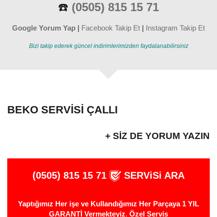
☎️
(0505) 815 15 71
Google Yorum Yap
|
Facebook Takip Et
|
Instagram Takip Et
Bizi takip ederek güncel indirimlerimizden faydalanabilirsiniz
BEKO SERVISI ÇALLI
+ SIZ DE YORUM YAZIN
(0505) 815 15 71
SERViSi ARA
Yaptığımız Her işe ve Kullandığımız Her Parçaya 1 YIL
GARANTİ Vermekteyiz
.
Özel Servis