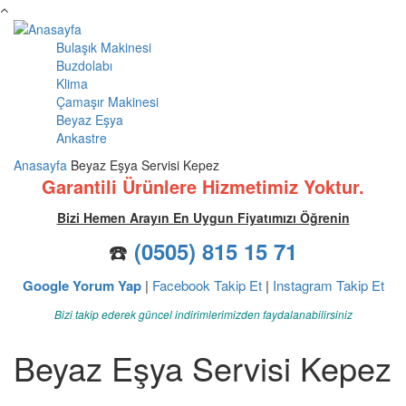
Ana içeriğe atla
Bulaşık Makinesi
Ana menü
Buzdolabı
Klima
Çamaşır Makinesi
Beyaz Eşya
Ankastre
Anasayfa
Beyaz Eşya Servisi Kepez
Garantili Ürünlere Hizmetimiz Yoktur.
Bizi Hemen Arayın En Uygun Fiyatımızı Öğrenin
☎️
(0505) 815 15 71
Google Yorum Yap
|
Facebook Takip Et
|
Instagram Takip Et
Bizi takip ederek güncel indirimlerimizden faydalanabilirsiniz
Beyaz Eşya Servisi Kepez