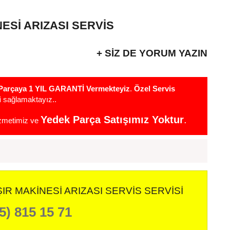
ESI ARIZASI SERVIS
+ SIZ DE YORUM YAZIN
r Parçaya 1 YIL GARANTİ Vermekteyiz
.
Özel Servis
i
sağlamaktayız..
Yedek Parça Satışımız Yoktur
.
izmetimiz ve
R MAKINESI ARIZASI SERVIS SERVISI
5) 815 15 71