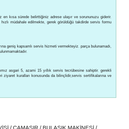
 en kısa sürede belirttiğiniz adrese ulaşır ve sorununuzu giderir.
hızlı müdahale edilmekte, gerek görüldüğü takdirde servis formu
ına geniş kapsamlı servis hizmeti vermekteyiz. parça bulunamadı,
 bulunmamaktadır.
ımız asgari 5, azami 15 yıllık servis tecrübesine sahiptir. gerekli
 ziyaret kuralları konusunda da bilinçlidir,servis sertifikalarına ve
SI / ÇAMAŞIR / BULAŞIK MAKINESI /