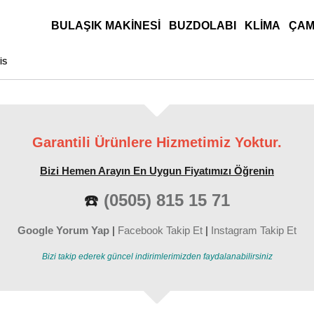
ANA MENÜ
BULAŞIK MAKINESI
BUZDOLABI
KLIMA
ÇAM
IS
Garantili Ürünlere Hizmetimiz Yoktur.
Bizi Hemen Arayın En Uygun Fiyatımızı Öğrenin
☎️
(0505) 815 15 71
Google Yorum Yap
|
Facebook Takip Et
|
Instagram Takip Et
Bizi takip ederek güncel indirimlerimizden faydalanabilirsiniz