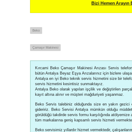
Bizi Hemen Arayın 
Beko
Çamaşır Makinesi
Kırcami Beko Çamaşır Makinesi Arızası Servis telefon,
bütün Antalya Beyaz Eşya Arızalarınız için bizlere ulaşab
Antalya en iyi Beko teknik servis hizmetini size bir tel
servis hizmetini kesintisiz sunmaktayız.
Antalya Beko olarak yapılan işçilik ve değiştirilen parçal
kayıt altına alınır ve müşteri mağduriyeti yaşanmaz.
Beko Servis talebiniz olduğunda size en yakın gezici e
gideririz. Beko Servisi Antalya mümkün olduğu müddet
görüldüğü takdirde servis formu karşılığında atölyemize
tüm markalarına geniş kapsamlı servis hizmeti vermekte
Beko servisimiz yıllardır hizmet vermektedir, çalışanlarım