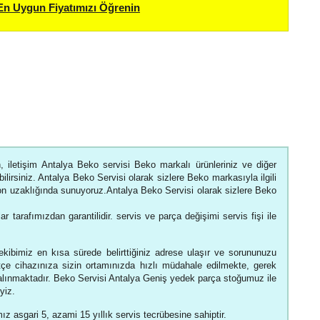
En Uygun Fiyatımızı Öğrenin
 iletişim Antalya Beko servisi Beko markalı ürünleriniz ve diğer
ilirsiniz. Antalya Beko Servisi olarak sizlere Beko markasıyla ilgili
efon uzaklığında sunuyoruz.Antalya Beko Servisi olarak sizlere Beko
ar tarafımızdan garantilidir. servis ve parça değişimi servis fişi ile
kibimiz en kısa sürede belirttiğiniz adrese ulaşır ve sorununuzu
çe cihazınıza sizin ortamınızda hızlı müdahale edilmekte, gerek
 alınmaktadır. Beko Servisi Antalya Geniş yedek parça stoğumuz ile
yiz.
ız asgari 5, azami 15 yıllık servis tecrübesine sahiptir.