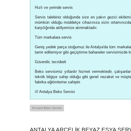
Hızlı ve yerinde servis
Servis talebiniz olduğunda size en yakın gezici ekibimiz
mümkün olduğu müddetçe cihazınıza sizin ortamınızda 
karşılığında atölyemize alınmaktadır.
Tüm markalara servis
Geniş yedek parça stoğumuz ile Antalya'da tüm markalar
tamir edilemiyor gibi geçiştirme bahaneler servisimizde
Güvenilir, tecrübeli
Beko servisimiz yıllardır hizmet vermektedir, çalışanlar
teknik bilgiye sahip olduğu gibi genel nezaket ve müşteri
fabrika eğitimlerine sahiptir.
/// Antalya Beko Servisi
Kırcami Beko Servisi
ANTALYA ARÇELIK BEYAZ EŞYA SERVI