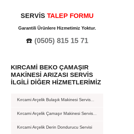
SERVİS
TALEP FORMU
Garantili Ürünlere Hizmetimiz Yoktur.
☎️
(0505) 815 15 71
KIRCAMI BEKO ÇAMAŞIR
MAKINESI ARIZASI SERVIS
İLGILI DIĞER HIZMETLERIMIZ
Kırcami Arçelik Bulaşık Makinesi Servis...
Kırcami Arçelik Çamaşır Makinesi Servis...
Kırcami Arçelik Derin Dondurucu Servisi