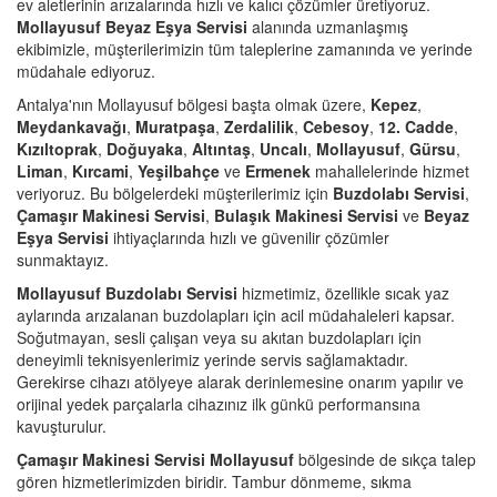
ev aletlerinin arızalarında hızlı ve kalıcı çözümler üretiyoruz.
Mollayusuf Beyaz Eşya Servisi
alanında uzmanlaşmış
ekibimizle, müşterilerimizin tüm taleplerine zamanında ve yerinde
müdahale ediyoruz.
Antalya'nın Mollayusuf bölgesi başta olmak üzere,
Kepez
,
Meydankavağı
,
Muratpaşa
,
Zerdalilik
,
Cebesoy
,
12. Cadde
,
Kızıltoprak
,
Doğuyaka
,
Altıntaş
,
Uncalı
,
Mollayusuf
,
Gürsu
,
Liman
,
Kırcami
,
Yeşilbahçe
ve
Ermenek
mahallelerinde hizmet
veriyoruz. Bu bölgelerdeki müşterilerimiz için
Buzdolabı Servisi
,
Çamaşır Makinesi Servisi
,
Bulaşık Makinesi Servisi
ve
Beyaz
Eşya Servisi
ihtiyaçlarında hızlı ve güvenilir çözümler
sunmaktayız.
Mollayusuf Buzdolabı Servisi
hizmetimiz, özellikle sıcak yaz
aylarında arızalanan buzdolapları için acil müdahaleleri kapsar.
Soğutmayan, sesli çalışan veya su akıtan buzdolapları için
deneyimli teknisyenlerimiz yerinde servis sağlamaktadır.
Gerekirse cihazı atölyeye alarak derinlemesine onarım yapılır ve
orijinal yedek parçalarla cihazınız ilk günkü performansına
kavuşturulur.
Çamaşır Makinesi Servisi Mollayusuf
bölgesinde de sıkça talep
gören hizmetlerimizden biridir. Tambur dönmeme, sıkma