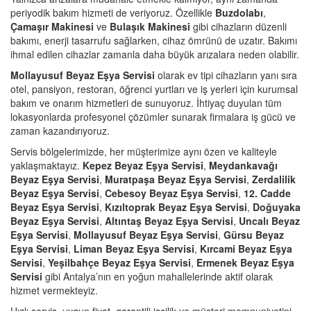
periyodik bakım hizmeti de veriyoruz. Özellikle
Buzdolabı
,
Çamaşır Makinesi
ve
Bulaşık Makinesi
gibi cihazların düzenli
bakımı, enerji tasarrufu sağlarken, cihaz ömrünü de uzatır. Bakımı
ihmal edilen cihazlar zamanla daha büyük arızalara neden olabilir.
Mollayusuf Beyaz Eşya Servisi
olarak ev tipi cihazların yanı sıra
otel, pansiyon, restoran, öğrenci yurtları ve iş yerleri için kurumsal
bakım ve onarım hizmetleri de sunuyoruz. İhtiyaç duyulan tüm
lokasyonlarda profesyonel çözümler sunarak firmalara iş gücü ve
zaman kazandırıyoruz.
Servis bölgelerimizde, her müşterimize aynı özen ve kaliteyle
yaklaşmaktayız.
Kepez Beyaz Eşya Servisi
,
Meydankavağı
Beyaz Eşya Servisi
,
Muratpaşa Beyaz Eşya Servisi
,
Zerdalilik
Beyaz Eşya Servisi
,
Cebesoy Beyaz Eşya Servisi
,
12. Cadde
Beyaz Eşya Servisi
,
Kızıltoprak Beyaz Eşya Servisi
,
Doğuyaka
Beyaz Eşya Servisi
,
Altıntaş Beyaz Eşya Servisi
,
Uncalı Beyaz
Eşya Servisi
,
Mollayusuf Beyaz Eşya Servisi
,
Gürsu Beyaz
Eşya Servisi
,
Liman Beyaz Eşya Servisi
,
Kırcami Beyaz Eşya
Servisi
,
Yeşilbahçe Beyaz Eşya Servisi
,
Ermenek Beyaz Eşya
Servisi
gibi Antalya’nın en yoğun mahallelerinde aktif olarak
hizmet vermekteyiz.
Hızlı servis, uygun fiyat, garantili işçilik ve müşteri memnuniyetini