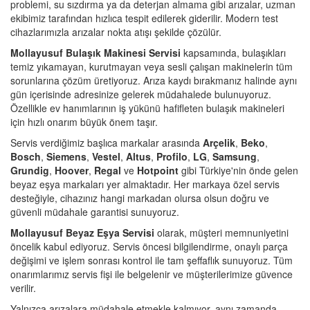
problemi, su sızdırma ya da deterjan almama gibi arızalar, uzman
ekibimiz tarafından hızlıca tespit edilerek giderilir. Modern test
cihazlarımızla arızalar nokta atışı şekilde çözülür.
Mollayusuf Bulaşık Makinesi Servisi
kapsamında, bulaşıkları
temiz yıkamayan, kurutmayan veya sesli çalışan makinelerin tüm
sorunlarına çözüm üretiyoruz. Arıza kaydı bırakmanız halinde aynı
gün içerisinde adresinize gelerek müdahalede bulunuyoruz.
Özellikle ev hanımlarının iş yükünü hafifleten bulaşık makineleri
için hızlı onarım büyük önem taşır.
Servis verdiğimiz başlıca markalar arasında
Arçelik
,
Beko
,
Bosch
,
Siemens
,
Vestel
,
Altus
,
Profilo
,
LG
,
Samsung
,
Grundig
,
Hoover
,
Regal
ve
Hotpoint
gibi Türkiye'nin önde gelen
beyaz eşya markaları yer almaktadır. Her markaya özel servis
desteğiyle, cihazınız hangi markadan olursa olsun doğru ve
güvenli müdahale garantisi sunuyoruz.
Mollayusuf Beyaz Eşya Servisi
olarak, müşteri memnuniyetini
öncelik kabul ediyoruz. Servis öncesi bilgilendirme, onaylı parça
değişimi ve işlem sonrası kontrol ile tam şeffaflık sunuyoruz. Tüm
onarımlarımız servis fişi ile belgelenir ve müşterilerimize güvence
verilir.
Yalnızca arızalara müdahale etmekle kalmıyor, aynı zamanda