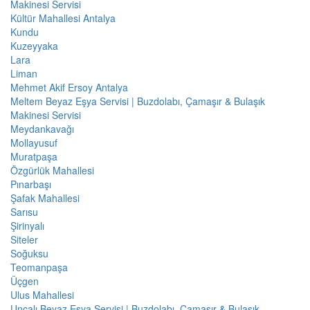
Makinesi Servisi
Kültür Mahallesi Antalya
Kundu
Kuzeyyaka
Lara
Liman
Mehmet Akif Ersoy Antalya
Meltem Beyaz Eşya Servisi | Buzdolabı, Çamaşır & Bulaşık
Makinesi Servisi
Meydankavağı
Mollayusuf
Muratpaşa
Özgürlük Mahallesi
Pınarbaşı
Şafak Mahallesi
Sarısu
Şirinyalı
Siteler
Soğuksu
Teomanpaşa
Üçgen
Ulus Mahallesi
Uncalı Beyaz Eşya Servisi | Buzdolabı, Çamaşır & Bulaşık