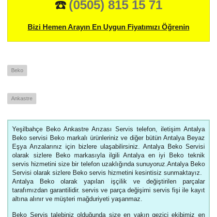
☎️
(0505) 815 15 71
Bizi Hemen Arayın En Uygun Fiyatımızı Öğrenin
Beko
Ankastre
Yeşilbahçe Beko Ankastre Arızası Servis telefon, iletişim Antalya
Beko servisi Beko markalı ürünleriniz ve diğer bütün Antalya Beyaz
Eşya Arızalarınız için bizlere ulaşabilirsiniz. Antalya Beko Servisi
olarak sizlere Beko markasıyla ilgili Antalya en iyi Beko teknik
servis hizmetini size bir telefon uzaklığında sunuyoruz.Antalya Beko
Servisi olarak sizlere Beko servis hizmetini kesintisiz sunmaktayız.
Antalya Beko olarak yapılan işçilik ve değiştirilen parçalar
tarafımızdan garantilidir. servis ve parça değişimi servis fişi ile kayıt
altına alınır ve müşteri mağduriyeti yaşanmaz.
Beko Servis talebiniz olduğunda size en yakın gezici ekibimiz en