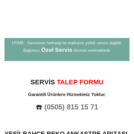
UYARI : Servisimiz herhangi bir markanın yetkili servisi değildir.
Özel Servis
Bağımsız
Hizmeti verilmektedir.
SERVİS
TALEP FORMU
Garantili Ürünlere Hizmetimiz Yoktur.
☎️
(0505) 815 15 71
YEŞILBAHÇE BEKO ANKASTRE ARIZASI