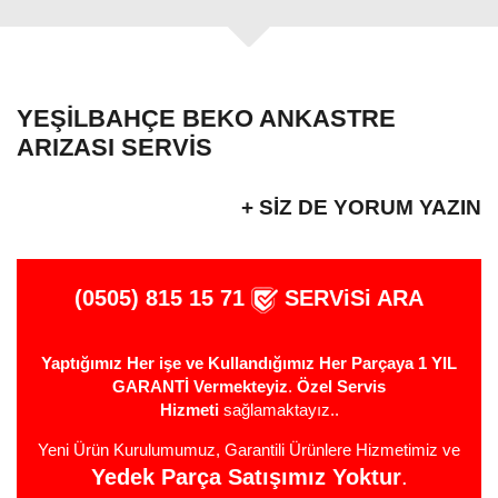
YEŞILBAHÇE BEKO ANKASTRE
ARIZASI SERVIS
+ SIZ DE YORUM YAZIN
(0505) 815 15 71
SERViSi ARA
Yaptığımız Her işe ve Kullandığımız Her Parçaya 1 YIL
GARANTİ Vermekteyiz
.
Özel Servis
Hizmeti
sağlamaktayız..
Yeni Ürün Kurulumumuz, Garantili Ürünlere Hizmetimiz ve
Yedek Parça Satışımız Yoktur
.