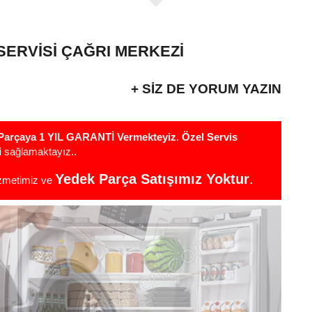
SERVISI ÇAĞRI MERKEZI
+ SIZ DE YORUM YAZIN
r Parçaya 1 YIL GARANTİ Vermekteyiz
.
Özel Servis
i
sağlamaktayız..
Yedek Parça Satışımız Yoktur
.
izmetimiz ve