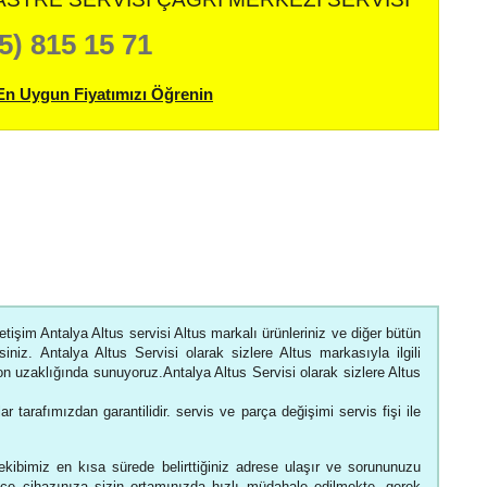
5) 815 15 71
En Uygun Fiyatımızı Öğrenin
letişim Antalya Altus servisi Altus markalı ürünleriniz ve diğer bütün
iniz. Antalya Altus Servisi olarak sizlere Altus markasıyla ilgili
efon uzaklığında sunuyoruz.Antalya Altus Servisi olarak sizlere Altus
ar tarafımızdan garantilidir. servis ve parça değişimi servis fişi ile
ekibimiz en kısa sürede belirttiğiniz adrese ulaşır ve sorununuzu
çe cihazınıza sizin ortamınızda hızlı müdahale edilmekte, gerek