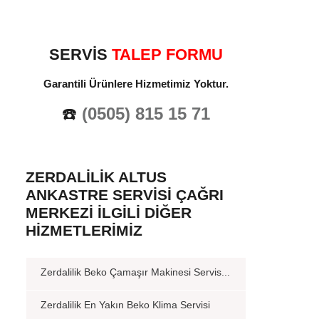
SERVİS
TALEP FORMU
Garantili Ürünlere Hizmetimiz Yoktur.
☎️
(0505) 815 15 71
ZERDALILIK ALTUS
ANKASTRE SERVISI ÇAĞRI
MERKEZI İLGILI DIĞER
HIZMETLERIMIZ
Zerdalilik Beko Çamaşır Makinesi Servis...
Zerdalilik En Yakın Beko Klima Servisi