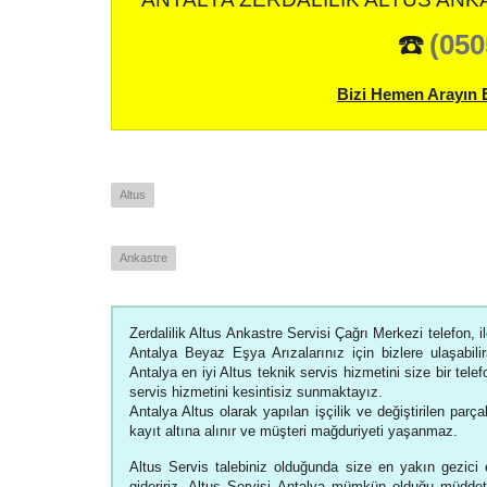
☎️
(050
Bizi Hemen Arayın 
Altus
Ankastre
Zerdalilik Altus Ankastre Servisi Çağrı Merkezi telefon, i
Antalya Beyaz Eşya Arızalarınız için bizlere ulaşabilirs
Antalya en iyi Altus teknik servis hizmetini size bir tel
servis hizmetini kesintisiz sunmaktayız.
Antalya Altus olarak yapılan işçilik ve değiştirilen parçal
kayıt altına alınır ve müşteri mağduriyeti yaşanmaz.
Altus Servis talebiniz olduğunda size en yakın gezici 
gideririz. Altus Servisi Antalya mümkün olduğu müddet