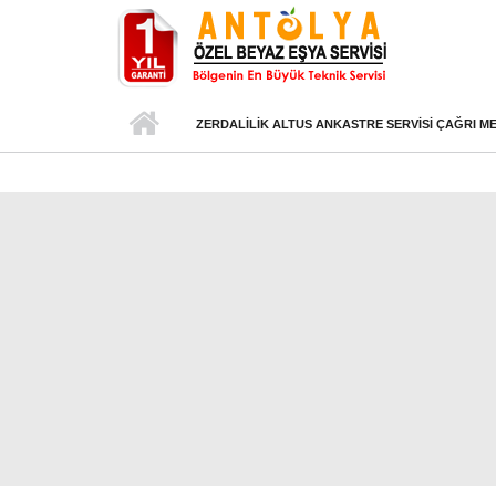
Ana içeriğe atla
ZERDALILIK ALTUS ANKASTRE SERVISI ÇAĞRI M