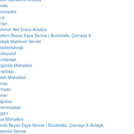
undu
uzeyyaka
ara
iman
hmet Akif Ersoy Antalya
ltem Beyaz Eşya Servisi | Buzdolabı, Çamaşır &
laşık Makinesi Servisi
eydankavağı
llayusuf
uratpaşa
gürlük Mahallesi
narbaşı
fak Mahallesi
rısu
rinyalı
teler
oğuksu
eomanpaşa
çgen
us Mahallesi
calı Beyaz Eşya Servisi | Buzdolabı, Çamaşır & Bulaşık
kinesi Servisi