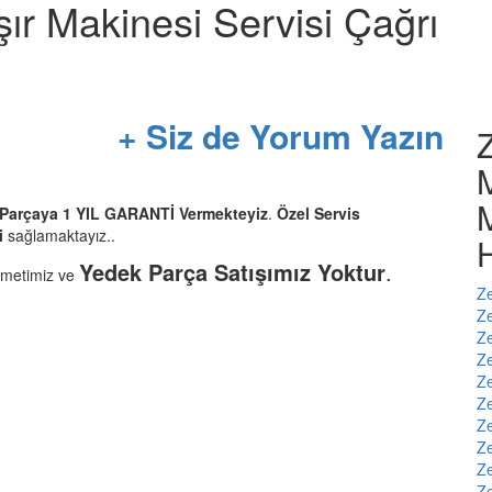
şır Makinesi Servisi Çağrı
+ Siz de Yorum Yazın
Z
M
M
r Parçaya 1 YIL GARANTİ Vermekteyiz
.
Özel Servis
i
sağlamaktayız..
H
Yedek Parça Satışımız Yoktur
.
zmetimiz ve
Ze
Ze
Ze
Ze
Ze
Ze
Ze
Ze
Ze
Ze