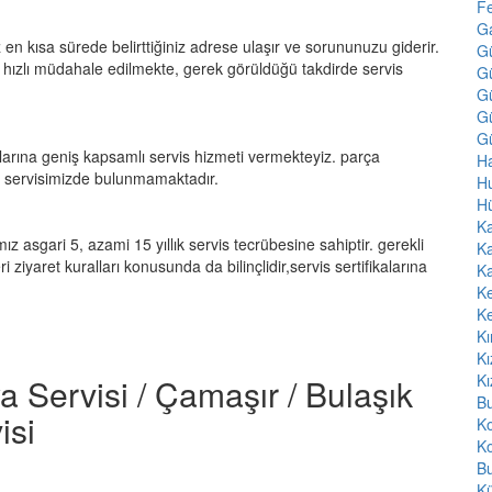
F
Ga
 en kısa sürede belirttiğiniz adrese ulaşır ve sorununuzu giderir.
G
hızlı müdahale edilmekte, gerek görüldüğü takdirde servis
G
G
Gü
Gü
rına geniş kapsamlı servis hizmeti vermekteyiz. parça
Ha
r servisimizde bulunmamaktadır.
H
H
Ka
mız asgari 5, azami 15 yıllık servis tecrübesine sahiptir. gerekli
Ka
 ziyaret kuralları konusunda da bilinçlidir,servis sertifikalarına
Ka
K
K
Kı
Kı
Kı
a Servisi / Çamaşır / Bulaşık
Bu
isi
K
Ko
Bu
Kü