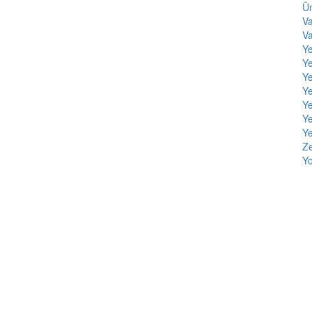
Ün
Va
V
Y
Ye
Y
Y
Ye
Ye
Ye
Ze
Yo