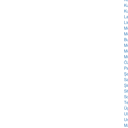
K
K
L
L
Me
Me
Bu
M
Mo
M
Öz
Pı
Şa
Sa
Şi
Si
S
T
Ü
Ul
Un
Ma