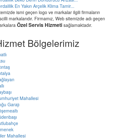
rdalilik En Yakın Arçelik Klima Tamir...
temizde ismi geçen logo ve markalar ilgili firmaların
scilli markalarıdır. Firmamız, Web sitemizde adı geçen
Özel Servis Hizmeti
arkalara
sağlamaktadır.
Hizmet Bölgelerimiz
atlı
ksu
tıntaş
talya
ağlayan
llı
aybaşı
mhuriyet Mahallesi
ğu Garajı
öşemealtı
üdenbaşı
utlubahçe
rmenek
iler Mahallesi