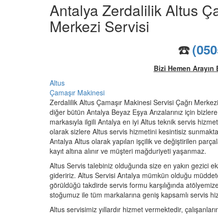
Antalya Zerdalilik Altus 
Merkezi Servisi
☎️
(050
Bizi Hemen Arayın 
Altus
Çamaşır Makinesi
Zerdalilik Altus Çamaşır Makinesi Servisi Çağrı Merkezi t
diğer bütün Antalya Beyaz Eşya Arızalarınız için bizlere u
markasıyla ilgili Antalya en iyi Altus teknik servis hizme
olarak sizlere Altus servis hizmetini kesintisiz sunmakta
Antalya Altus olarak yapılan işçilik ve değiştirilen parçal
kayıt altına alınır ve müşteri mağduriyeti yaşanmaz.
Altus Servis talebiniz olduğunda size en yakın gezici ek
gideririz. Altus Servisi Antalya mümkün olduğu müddetç
görüldüğü takdirde servis formu karşılığında atölyemiz
stoğumuz ile tüm markalarına geniş kapsamlı servis hi
Altus servisimiz yıllardır hizmet vermektedir, çalışanları