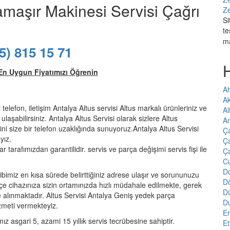
Çamaşır Makinesi Servisi Çağrı
Ze
Si
te
m
5) 815 15 71
En Uygun Fiyatımızı Öğrenin
Ah
A
elefon, iletişim Antalya Altus servisi Altus markalı ürünleriniz ve
Al
laşabilirsiniz. Antalya Altus Servisi olarak sizlere Altus
An
tini size bir telefon uzaklığında sunuyoruz.Antalya Altus Servisi
Ç
yız.
Ça
ar tarafımızdan garantilidir. servis ve parça değişimi servis fişi ile
Ç
Cu
Do
ibimiz en kısa sürede belirttiğiniz adrese ulaşır ve sorununuzu
D
e cihazınıza sizin ortamınızda hızlı müdahale edilmekte, gerek
D
e alınmaktadır. Altus Servisi Antalya Geniş yedek parça
D
zmeti vermekteyiz.
E
mız asgari 5, azami 15 yıllık servis tecrübesine sahiptir.
Et