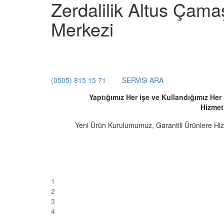
Zerdalilik Altus Çama
Merkezi
(0505) 815 15 71
SERViSi ARA
Yaptığımız Her işe ve Kullandığımız He
Hizmet
Yeni Ürün Kurulumumuz, Garantili Ürünlere Hi
1
2
3
4