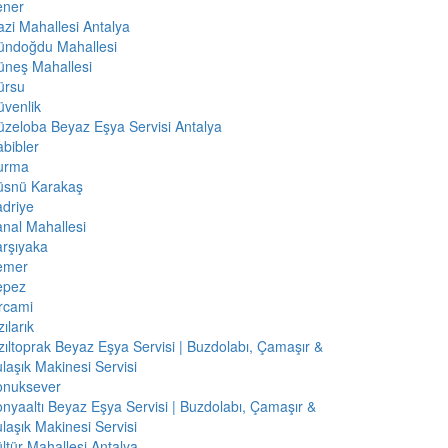
ener
zi Mahallesi Antalya
ündoğdu Mahallesi
üneş Mahallesi
ürsu
venlik
zeloba Beyaz Eşya Servisi Antalya
bibler
urma
üsnü Karakaş
driye
nal Mahallesi
rşıyaka
emer
epez
rcami
zılarık
zıltoprak Beyaz Eşya Servisi | Buzdolabı, Çamaşır &
laşık Makinesi Servisi
onuksever
nyaaltı Beyaz Eşya Servisi | Buzdolabı, Çamaşır &
laşık Makinesi Servisi
ltür Mahallesi Antalya