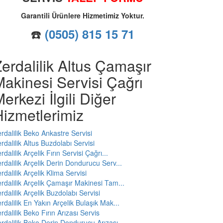
Garantili Ürünlere Hizmetimiz Yoktur.
☎️
(0505) 815 15 71
erdalilik Altus Çamaşır
akinesi Servisi Çağrı
erkezi İlgili Diğer
izmetlerimiz
rdalilik Beko Ankastre Servisi
rdalilik Altus Buzdolabı Servisi
rdalilik Arçelik Fırın Servisi Çağrı...
rdalilik Arçelik Derin Dondurucu Serv...
rdalilik Arçelik Klima Servisi
rdalilik Arçelik Çamaşır Makinesi Tam...
rdalilik Arçelik Buzdolabı Servisi
rdalilik En Yakın Arçelik Bulaşık Mak...
rdalilik Beko Fırın Arızası Servis
rdalilik Beko Derin Dondurucu Arızası...