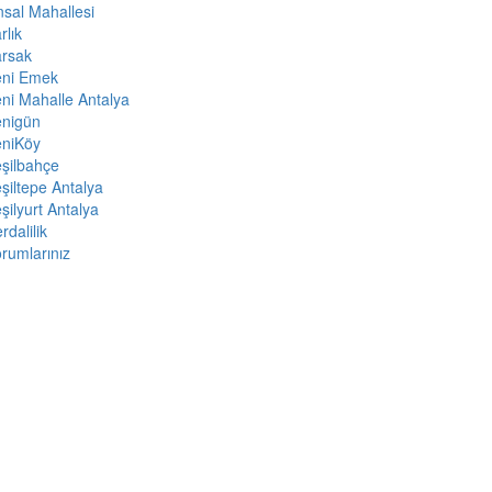
sal Mahallesi
rlık
arsak
eni Emek
ni Mahalle Antalya
enigün
eniKöy
şilbahçe
şiltepe Antalya
şilyurt Antalya
rdalilik
rumlarınız